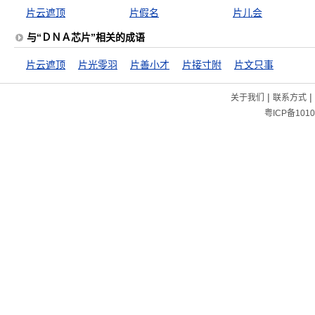
片云遮顶
片假名
片儿会
与“ＤＮＡ芯片”相关的成语
片云遮顶
片光零羽
片善小才
片接寸附
片文只事
|
|
关于我们
联系方式
粤ICP备1010