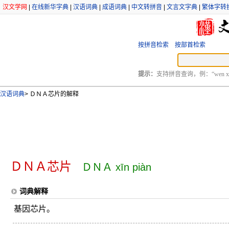
汉文学网
|
在线新华字典
|
汉语词典
|
成语词典
|
中文转拼音
|
文言文字典
|
繁体字转
按拼音检索
按部首检索
提示：
支持拼音查询，例：“wen xu
汉语词典
>
ＤＮＡ芯片的解释
ＤＮＡ芯片
ＤＮＡ xīn piàn
词典解释
基因芯片。