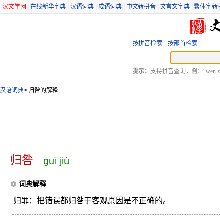
汉文学网
|
在线新华字典
|
汉语词典
|
成语词典
|
中文转拼音
|
文言文字典
|
繁体字转
按拼音检索
按部首检索
提示：
支持拼音查询，例：“wen xu
汉语词典
>
归咎的解释
归咎
guī jiù
词典解释
归罪：把错误都归咎于客观原因是不正确的。