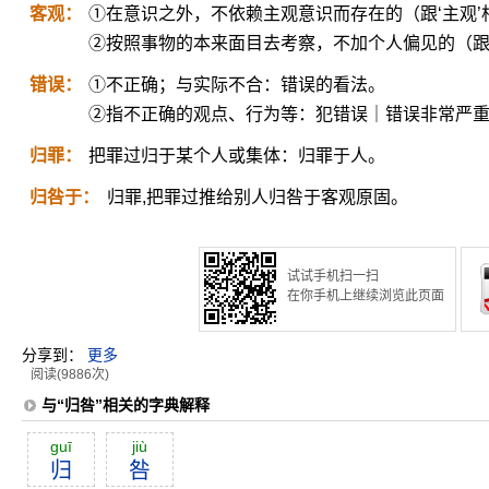
客观：
①在意识之外，不依赖主观意识而存在的（跟‘主观
②按照事物的本来面目去考察，不加个人偏见的（跟
错误：
①不正确；与实际不合：错误的看法。
②指不正确的观点、行为等：犯错误｜错误非常严
归罪：
把罪过归于某个人或集体：归罪于人。
归咎于：
归罪,把罪过推给别人归咎于客观原固。
试试手机扫一扫
在你手机上继续浏览此页面
分享到：
更多
阅读(9886次)
与“归咎”相关的字典解释
guī
jiù
归
咎