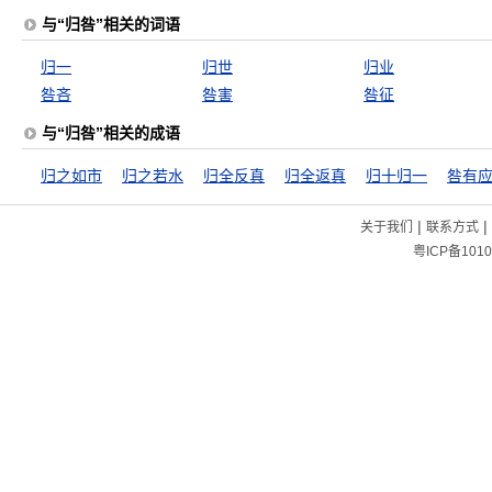
与“归咎”相关的词语
归一
归世
归业
咎吝
咎害
咎征
与“归咎”相关的成语
归之如市
归之若水
归全反真
归全返真
归十归一
咎有
|
|
关于我们
联系方式
粤ICP备1010