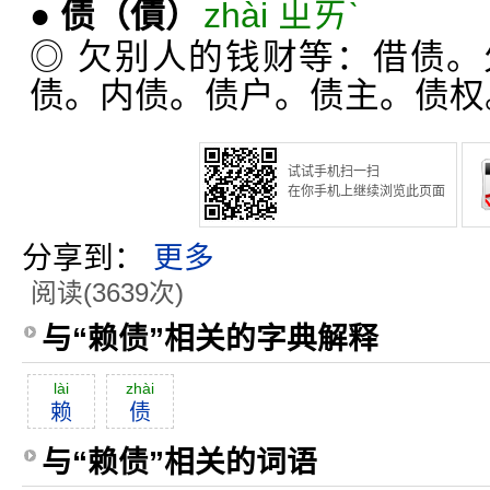
●
债
（債）
zhài ㄓㄞˋ
◎ 欠别人的钱财等：借债
债。内债。债户。债主。债权
试试手机扫一扫
在你手机上继续浏览此页面
分享到：
更多
阅读(3639次)
与“赖债”相关的字典解释
lài
zhài
赖
债
与“赖债”相关的词语