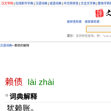
汉文学网
|
在线新华字典
|
汉语词典
|
成语词典
|
中文转拼音
|
文言文字典
|
繁体字转
按拼音检索
按部首检索
提示：
支持拼音查询，例：“wen xu
汉语词典
>
赖债的解释
赖债
lài zhài
词典解释
犹赖账。