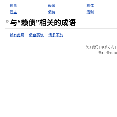
赖事
赖亲
赖体
债主
债价
债利
与“赖债”相关的成语
赖有此耳
债台高筑
债多不愁
|
|
关于我们
联系方式
粤ICP备1010