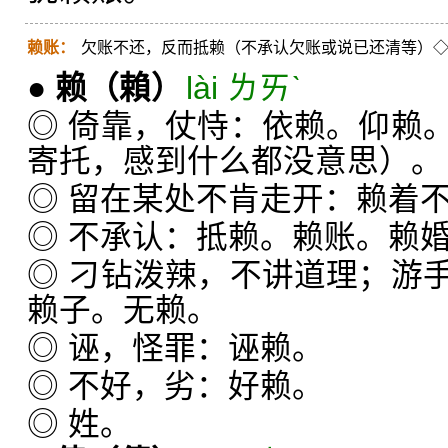
赖账：
欠账不还，反而抵赖（不承认欠账或说已还清等）
●
赖
（賴）
lài ㄌㄞˋ
◎ 倚靠，仗恃：依赖。仰赖
寄托，感到什么都没意思）。
◎ 留在某处不肯走开：赖着
◎ 不承认：抵赖。赖账。赖
◎ 刁钻泼辣，不讲道理；游
赖子。无赖。
◎ 诬，怪罪：诬赖。
◎ 不好，劣：好赖。
◎ 姓。