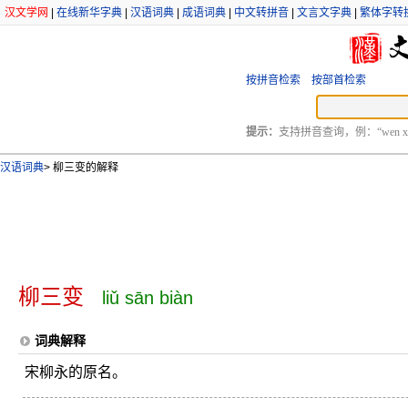
汉文学网
|
在线新华字典
|
汉语词典
|
成语词典
|
中文转拼音
|
文言文字典
|
繁体字转
按拼音检索
按部首检索
提示：
支持拼音查询，例：“wen xu
汉语词典
>
柳三变的解释
柳三变
liǔ sān biàn
词典解释
宋柳永的原名。