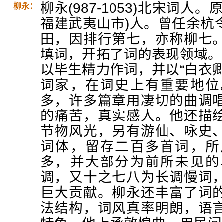
柳永(987-1053)北宋词
柳永：
福建武夷山市)人。曾任余杭
田，因排行第七，亦称柳七
填词，开拓了词的表现领域。
以毕生精力作词，并以“白衣
词家，在词史上有重要地位
多，许多篇章用凄切的曲调
的痛苦，真实感人。他还描
节物风光，另有游仙、咏史
词体，留存二百多首词，所
多，并大部分为前所未见的
调，又十之七八为长调慢词
巨大贡献。柳永还丰富了词
法结构，词风真率明朗，语