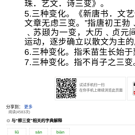
珠．艺文．诗三变》。
5.三种变化。《新唐书．文艺
文章无虑三变。”指唐初王勃
﹑苏颋为一变，大历﹑贞元
运动，逐步确立以散文为主的
6.三种变化。指禾苗生长始
7.三种变化。指不肖子之三变
试试手机扫一扫
在你手机上继续浏览此页面
分享到：
更多
阅读(4583次)
与“柳三变”相关的字典解释
liŭ
sān
biàn