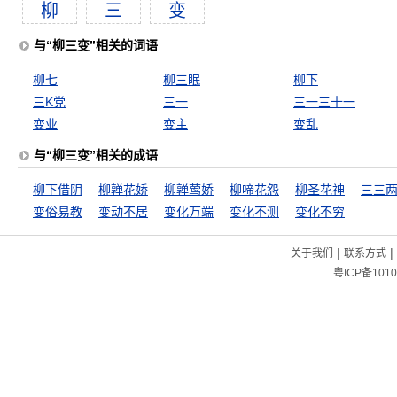
柳
三
变
与“柳三变”相关的词语
柳七
柳三眠
柳下
三K党
三一
三一三十一
变业
变主
变乱
与“柳三变”相关的成语
柳下借阴
柳亸花娇
柳亸莺娇
柳啼花怨
柳圣花神
三三
变俗易教
变动不居
变化万端
变化不测
变化不穷
|
|
关于我们
联系方式
粤ICP备1010