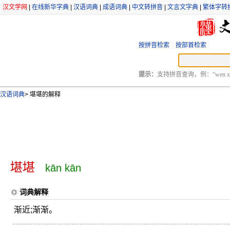
汉文学网
|
在线新华字典
|
汉语词典
|
成语词典
|
中文转拼音
|
文言文字典
|
繁体字转
按拼音检索
按部首检索
提示：
支持拼音查询，例：“wen xu
汉语词典
>
堪堪的解释
堪堪
kān kān
词典解释
渐近;渐渐。