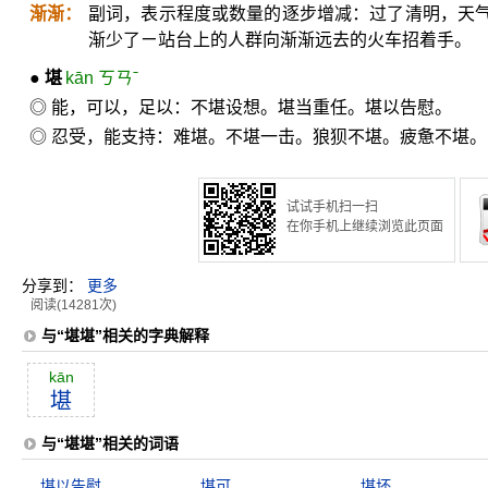
渐渐：
副词，表示程度或数量的逐步增减：过了清明，天
渐少了ㄧ站台上的人群向渐渐远去的火车招着手。
●
堪
kān ㄎㄢˉ
◎ 能，可以，足以：不堪设想。堪当重任。堪以告慰。
◎ 忍受，能支持：难堪。不堪一击。狼狈不堪。疲惫不堪。
试试手机扫一扫
在你手机上继续浏览此页面
分享到：
更多
阅读(14281次)
与“堪堪”相关的字典解释
kān
堪
与“堪堪”相关的词语
堪以告慰
堪可
堪坏