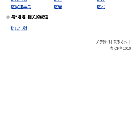
堪察加半岛
堪岩
堪忍
与“堪堪”相关的成语
堪以告慰
|
|
关于我们
联系方式
粤ICP备1010