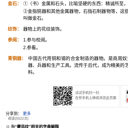
金石：
①〈书〉金属和石头，比喻坚硬的东西：精诚所至
②金指铜器和其他金属器物，石指石制器物等，这
叫做金石。
纹饰：
器物上的花纹装饰。
参阅：
1.参与校阅。
2.参看。
青铜器：
中国古代用铜和锡的合金制造的器物。是商周奴
器、兵器和生产工具。流传于后代，成为精美的
料。
试试手机扫一扫
在你手机上继续浏览此页面
分享到：
更多
阅读(5022次)
与“夔凤纹”相关的字典解释