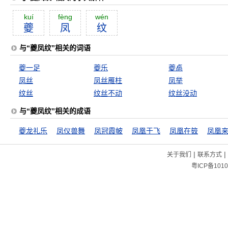
kuí
fèng
wén
夔
凤
纹
与“夔凤纹”相关的词语
夔一足
夔乐
夔卨
凤丝
凤丝雁柱
凤举
纹丝
纹丝不动
纹丝没动
与“夔凤纹”相关的成语
夔龙礼乐
凤仪兽舞
凤冠霞帔
凤凰于飞
凤凰在笯
凤凰
|
|
关于我们
联系方式
粤ICP备1010