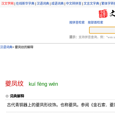
汉文学网
|
在线新华字典
|
汉语词典
|
成语词典
|
中文转拼音
|
文言文字典
|
繁体字转
按拼音检索
按部首检索
提示：
支持拼音查询，例：“wen xu
汉语词典
>
夔凤纹的解释
夔凤纹
kuí fèng wén
词典解释
古代青铜器上的夔凤形纹饰。也称夔凤。参阅《金石索．夔