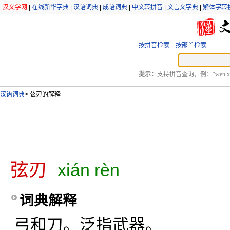
汉文学网
|
在线新华字典
|
汉语词典
|
成语词典
|
中文转拼音
|
文言文字典
|
繁体字转
按拼音检索
按部首检索
提示：
支持拼音查询，例：“wen xu
汉语词典
>
弦刃的解释
弦刃
xián rèn
词典解释
弓和刀。泛指武器。