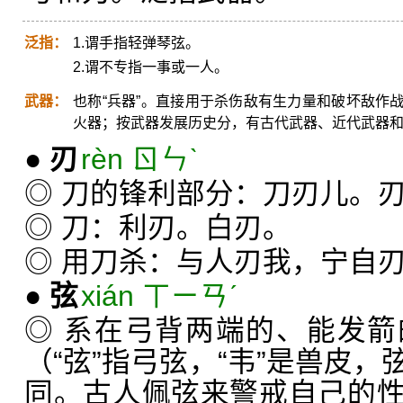
泛指：
1.谓手指轻弹琴弦。
2.谓不专指一事或一人。
武器：
也称“兵器”。直接用于杀伤敌有生力量和破坏敌作
火器；按武器发展历史分，有古代武器、近代武器
●
刃
rèn ㄖㄣˋ
◎ 刀的锋利部分：刀刃儿。
◎ 刀：利刃。白刃。
◎ 用刀杀：与人刃我，宁自
●
弦
xián ㄒㄧㄢˊ
◎ 系在弓背两端的、能发
（“弦”指弓弦，“韦”是兽皮
同。古人佩弦来警戒自己的