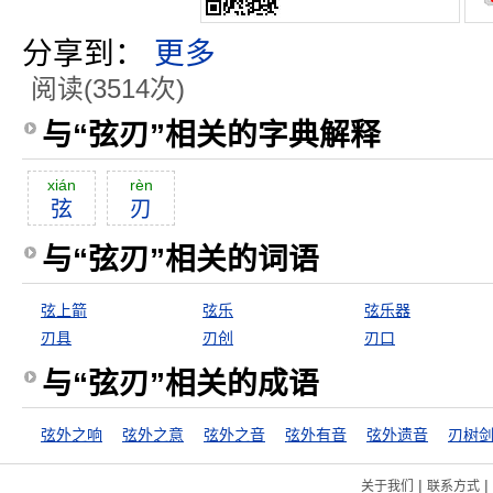
分享到：
更多
阅读(3514次)
与“弦刃”相关的字典解释
xián
rèn
弦
刃
与“弦刃”相关的词语
弦上箭
弦乐
弦乐器
刃具
刃创
刃口
与“弦刃”相关的成语
弦外之响
弦外之意
弦外之音
弦外有音
弦外遗音
刃树
|
|
关于我们
联系方式