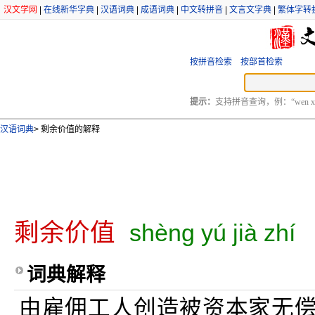
汉文学网
|
在线新华字典
|
汉语词典
|
成语词典
|
中文转拼音
|
文言文字典
|
繁体字转
按拼音检索
按部首检索
提示：
支持拼音查询，例：“wen xu
汉语词典
>
剩余价值的解释
剩余价值
shèng yú jià zhí
词典解释
由雇佣工人创造被资本家无