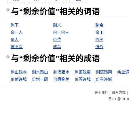
与“剩余价值”相关的词语
剩下
剩义
剩余
余一人
余一余三
余丁
价人
价位
价例
值不当
值事
值价
与“剩余价值”相关的成语
剩山残水
剩水残山
剩汤腊水
剩菜残羹
剩蕊残葩
余业
价值连城
价增一顾
价廉物美
价等连城
价重连城
|
|
关于我们
联系方式
粤ICP备1010