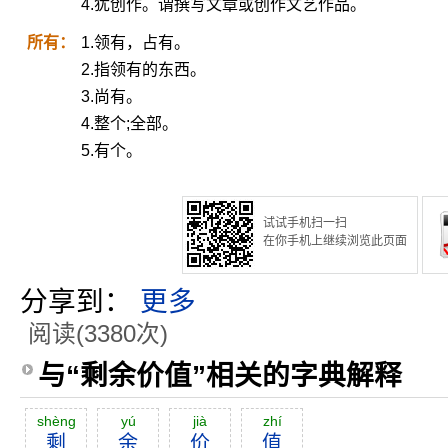
4.犹创作。谓撰写文章或创作文艺作品。
所有：
1.领有，占有。
2.指领有的东西。
3.尚有。
4.整个;全部。
5.有个。
试试手机扫一扫
在你手机上继续浏览此页面
分享到：
更多
阅读(3380次)
与“剩余价值”相关的字典解释
shèng
yú
jià
zhí
剩
余
价
值