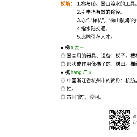
梯航：
1.梯与船。登山渡水的工具
2.引申指有效的途径。
3.亦作“梯杭”。“梯山航海
4.指水陆交通。
5.比喻引荐人才。
●
梯
tī ㄊㄧˉ
◎ 登高用的器具、设备：梯子。楼
◎ 形状或作用像梯子的：梯田。
●
杭
háng ㄏㄤˊ
◎ 中国浙江省杭州市的简称：杭纺
◎ 姓。
◎ 古同“航”，渡河。
试
在