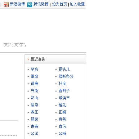
：
新浪微博
腾讯微博
|
设为首页
|
加入收藏
文?” ;“文?学”。
最近查询
至音
提头儿
掌窌
缕析条分
谨廉
忏度
当兔
香附子
彩山
诸侯王
裂帛
越先
救正
正嫡
弱民
真善
寄费
直信
公试
公槂