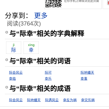
在你手机上继续浏览此页面
分享到：
更多
阅读(3764次)
与“际幸”相关的字典解释
jì
xìng
际
幸
与“际幸”相关的词语
际会风云
际可
际地蟠天
幸临
幸乐
幸事
与“际幸”相关的成语
际会风云
际地蟠天
际遇风云
幸反为祸
幸灾乐祸