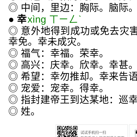
◎ 中间，里边：胸际。脑际
●
幸
xìng ㄒㄧㄥˋ
◎ 意外地得到成功或免去灾
幸免。幸未成灾。
◎ 福气：幸福。荣幸。
◎ 高兴：庆幸。欣幸。幸甚
◎ 希望：幸勿推却。幸来告
◎ 宠爱：宠幸。得幸。
◎ 指封建帝王到达某地：巡
◎ 姓。
试试手机扫一扫