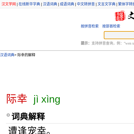
汉文学网
|
在线新华字典
|
汉语词典
|
成语词典
|
中文转拼音
|
文言文字典
|
繁体字转
按拼音检索
按部首检索
提示：
支持拼音查询，例：“wen xu
汉语词典
>
际幸的解释
际幸
jì xìng
词典解释
遭逢宠幸。