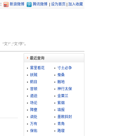
：
新浪微博
腾讯微博
|
设为首页
|
加入收藏
文?” ;“文?学”。
最近查询
雾里看花
寸土必争
妖贼
蚕桑
鹤目
触地
冒顿
神行太保
遒迫
金粟兰
场论
紫烟
障壅
填报
调处
墨敕斜封
万有
青角
保佑
路寝