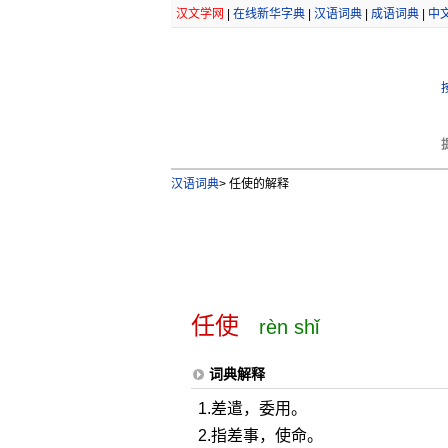
汉文学网
|
在线新华字典
|
汉语词典
|
成语词典
|
中
汉语词典
>
任使的解释
任使
rèn shǐ
词典解释
1.差遣，委用。
2.指差事，使命。