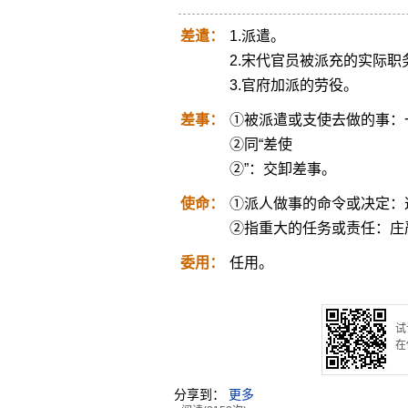
差遣：
1.派遣。
2.宋代官员被派充的实际职
3.官府加派的劳役。
差事：
①被派遣或支使去做的事：
②同“差使
②”：交卸差事。
使命：
①派人做事的命令或决定：
②指重大的任务或责任：庄
委用：
任用。
试
在
分享到：
更多