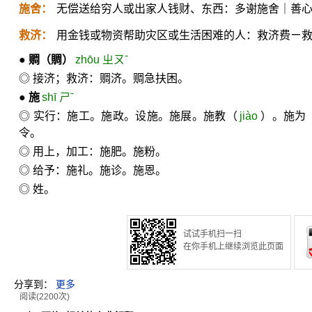
施舍：
无偿送给穷人或出家人钱财、东西：多谢施舍｜善
救济：
用金钱或物资帮助灾区或生活困难的人：救济费ㄧ
●
赒
（賙）
zhōu ㄓㄡˉ
◎ 接济；救济：赒济。赒急扶困。
●
施
shī ㄕˉ
◎ 实行：施工。施政。设施。施展。施教（
jiào
）。施为
令。
◎ 用上，加工：施肥。施粉。
◎ 给予：施礼。施诊。施恩。
◎ 姓。
试试手机扫一扫
在你手机上继续浏览此页面
分享到：
更多
阅读(2200次)