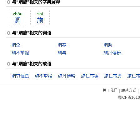
与“赒施”相关的字典解释
zhōu
shī
赒
施
与“赒施”相关的词语
赒全
赒养
赒助
施不望报
施与
施丹傅粉
与“赒施”相关的成语
赒穷恤匮
施不望报
施丹傅粉
施仁布德
施仁布恩
施仁
|
|
关于我们
联系方式
粤ICP备1010