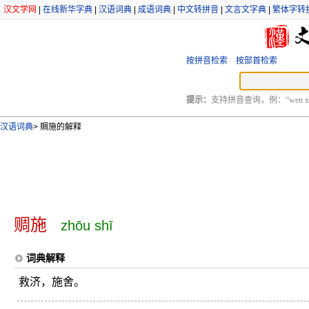
汉文学网
|
在线新华字典
|
汉语词典
|
成语词典
|
中文转拼音
|
文言文字典
|
繁体字转
按拼音检索
按部首检索
提示：
支持拼音查询，例：“wen xu
汉语词典
>
赒施的解释
赒施
zhōu shī
词典解释
救济，施舍。