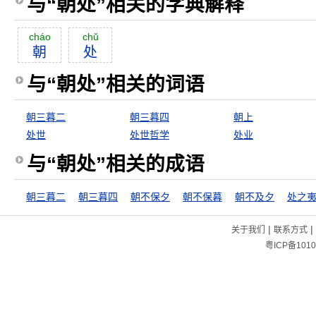
与“朝处”相关的字典解释
cháo
chŭ
朝
处
与“朝处”相关的词语
朝三暮二
朝三暮四
朝上
处世
处世哲学
处业
与“朝处”相关的成语
朝三暮二
朝三暮四
朝不保夕
朝不保暮
朝不及夕
处之
|
|
关于我们
联系方式
粤ICP备1010