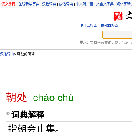
汉文学网
|
在线新华字典
|
汉语词典
|
成语词典
|
中文转拼音
|
文言文字典
|
繁体字转
按拼音检索
按部首检索
提示：
支持拼音查询，例：“wen xu
汉语词典
>
朝处的解释
朝处
cháo chù
词典解释
指朝会止集。