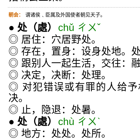
朝会：
谓诸侯﹑臣属及外国使者朝见天子。
●
处
（處）
chǔ ㄔㄨˇ
◎ 居住：穴居野处。
◎ 存在，置身：设身处地。
◎ 跟别人一起生活，交往：
◎ 决定，决断：处理。
◎ 对犯错误或有罪的人给
决。
◎ 止，隐退：处暑。
●
处
（處）
chù ㄔㄨˋ
◎ 地方：处处。处所。