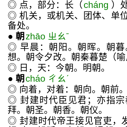
◎ 点，部分：长（
cháng
）
◎ 机关，或机关、团体、单
备处。
●
朝
zhāo ㄓㄠˉ
◎ 早晨：朝阳。朝晖。朝
想。朝令夕改。朝秦暮楚（喻
◎ 日，天：今朝。明朝。
●
朝
cháo ㄔㄠˊ
◎ 向着，对着：朝向。朝前
◎ 封建时代臣见君；亦指
拜。朝圣。朝香。朝仪。
◎ 封建时代帝王接见官吏，发