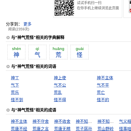
试试手机扫一扫
在你手机上继续浏览此页面
分享到：
更多
阅读(2359次)
与“神气荒怪”相关的字典解释
shén
qì
huāng
guài
神
气
荒
怪
与“神气荒怪”相关的词语
神丁
神上使
神不主体
气下
气不公
气不平
荒乐
荒乱
荒亡
怪不到
怪不得
怪不的
与“神气荒怪”相关的成语
神不主体
神不守舍
神不收舍
神不知鬼不晓
神不知鬼不觉
气义
荒唐不经
荒唐之言
荒唐无稽
荒子孱孙
荒山野岭
怪事