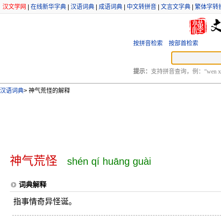
汉文学网
|
在线新华字典
|
汉语词典
|
成语词典
|
中文转拼音
|
文言文字典
|
繁体字转
按拼音检索
按部首检索
提示：
支持拼音查询，例：“wen xu
汉语词典
>
神气荒怪的解释
神气荒怪
shén qí huāng guài
词典解释
指事情奇异怪诞。