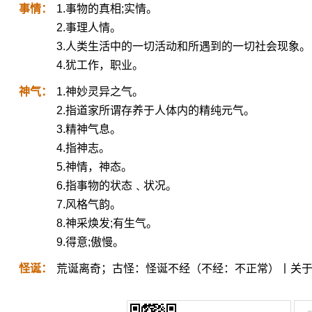
事情：
1.事物的真相;实情。
2.事理人情。
3.人类生活中的一切活动和所遇到的一切社会现象。
4.犹工作，职业。
神气：
1.神妙灵异之气。
2.指道家所谓存养于人体内的精纯元气。
3.精神气息。
4.指神志。
5.神情，神态。
6.指事物的状态﹑状况。
7.风格气韵。
8.神采焕发;有生气。
9.得意;傲慢。
怪诞：
荒诞离奇；古怪：怪诞不经（不经：不正常）丨关