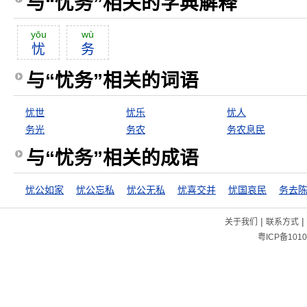
与“忧务”相关的字典解释
yōu
wù
忧
务
与“忧务”相关的词语
忧世
忧乐
忧人
务光
务农
务农息民
与“忧务”相关的成语
忧公如家
忧公忘私
忧公无私
忧喜交并
忧国哀民
务去
|
|
关于我们
联系方式
粤ICP备1010