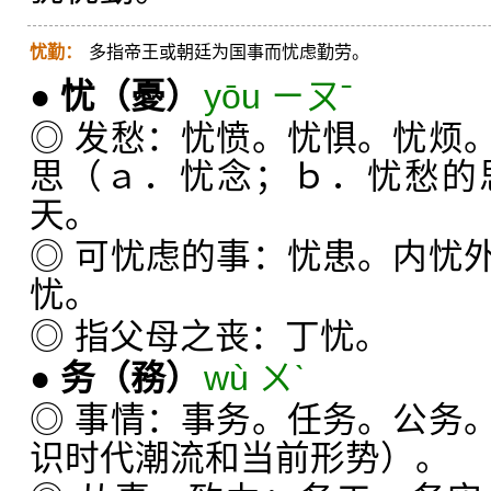
忧勤：
多指帝王或朝廷为国事而忧虑勤劳。
●
忧
（憂）
yōu ㄧㄡˉ
◎ 发愁：忧愤。忧惧。忧烦
思（ａ．忧念；ｂ．忧愁的
天。
◎ 可忧虑的事：忧患。内忧
忧。
◎ 指父母之丧：丁忧。
●
务
（務）
wù ㄨˋ
◎ 事情：事务。任务。公务
识时代潮流和当前形势）。