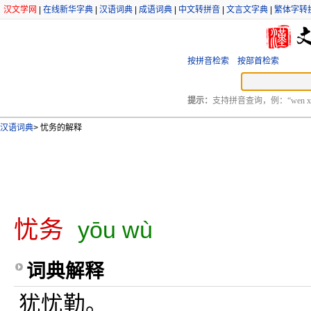
汉文学网
|
在线新华字典
|
汉语词典
|
成语词典
|
中文转拼音
|
文言文字典
|
繁体字转
按拼音检索
按部首检索
提示：
支持拼音查询，例：“wen xu
汉语词典
>
忧务的解释
忧务
yōu wù
词典解释
犹忧勤。