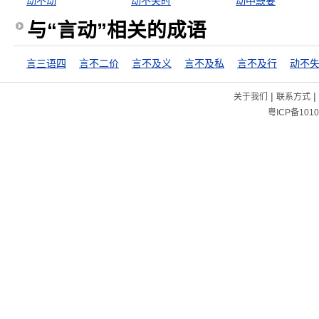
动不动
动不失时
动中窾要
与“言动”相关的成语
言三语四
言不二价
言不及义
言不及私
言不及行
动不
|
|
关于我们
联系方式
粤ICP备1010