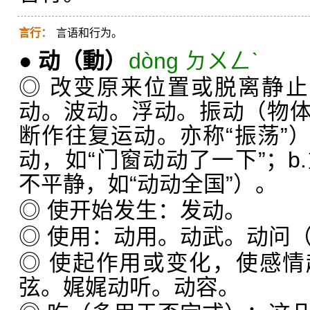
言行：
言语和行为。
●
动
（動）
dòng ㄉㄨㄥˋ
◎ 改变原来位置或脱离静止
动。波动。浮动。振动（物
断作往复运动。亦称“振荡”）
动，如“门窗动动了一下”；b
不平静，如“动动全国”）。
◎ 使开始发生：发动。
◎ 使用：动用。动武。动问
◎ 使起作用或变化，使感
弦。娓娓动听。动容。