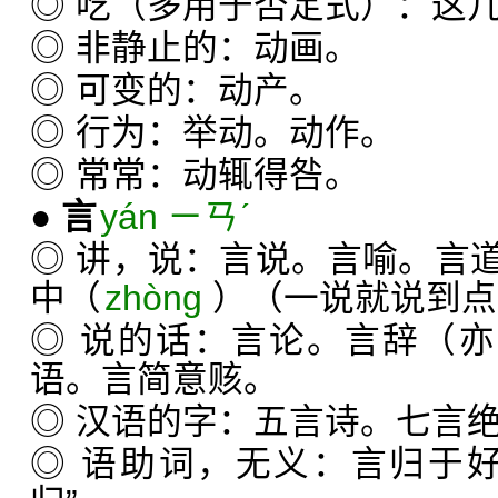
◎ 吃（多用于否定式）：这
◎ 非静止的：动画。
◎ 可变的：动产。
◎ 行为：举动。动作。
◎ 常常：动辄得咎。
●
言
yán ㄧㄢˊ
◎ 讲，说：言说。言喻。言
中（
zhòng
）（一说就说到点
◎ 说的话：言论。言辞（亦
语。言简意赅。
◎ 汉语的字：五言诗。七言
◎ 语助词，无义：言归于