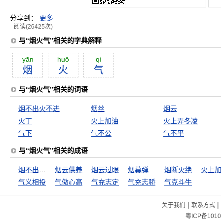
分享到：
更多
阅读(26425次)
与“烟火气”相关的字典解释
yān
huŏ
qì
烟
火
气
与“烟火气”相关的词语
烟不出火不进
烟丝
烟云
火丁
火上加油
火上弄冬凌
气下
气不公
气不平
与“烟火气”相关的成语
烟不出火不进
烟云供养
烟云过眼
烟幕弹
烟断火绝
火上
气义相投
气傲心高
气充志定
气充志骄
气克斗牛
|
|
关于我们
联系方式
粤ICP备1010