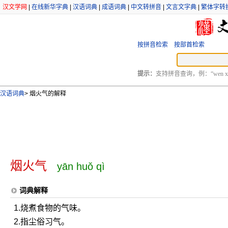
汉文学网
|
在线新华字典
|
汉语词典
|
成语词典
|
中文转拼音
|
文言文字典
|
繁体字转
按拼音检索
按部首检索
提示：
支持拼音查询，例：“wen xu
汉语词典
>
烟火气的解释
烟火气
yān huǒ qì
词典解释
1.烧煮食物的气味。
2.指尘俗习气。