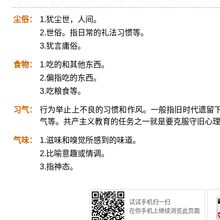
尘俗：
1.犹尘世，人间。
2.世俗。指日常的礼法习惯等。
3.犹言庸俗。
食物：
1.吃的和其他东西。
2.偏指吃的东西。
3.吃粮食等。
习气：
行为举止上不良的习惯和作风。一般指旧时代遗留
气等。共产主义教育的任务之一就是要克服守旧心
气味：
1.滋味和嗅觉所感到的味道。
2.比喻意趣或情调。
3.指神态。
试试手机扫一扫
在你手机上继续浏览此页面