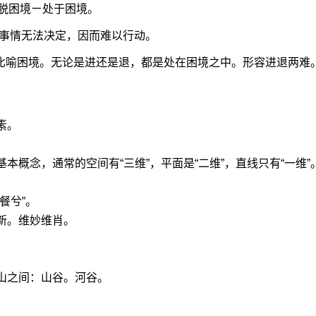
脱困境ㄧ处于困境。
事情无法决定，因而难以行动。
：比喻困境。无论是进还是退，都是处在困境之中。形容进退两难
素。
本概念，通常的空间有“三维”，平面是“二维”，直线只有“一维”
餐兮”。
新。维妙维肖。
山之间：山谷。河谷。
。