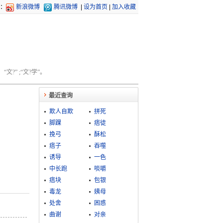
：
新浪微博
腾讯微博
|
设为首页
|
加入收藏
文?” ;“文?学”。
最近查询
欺人自欺
拼死
脚踝
痞徒
挽弓
酥松
痞子
吞噬
诱导
一色
中长跑
啖嚼
痞块
包银
毒龙
姨母
处舍
困惑
曲谢
对亲