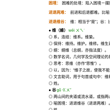
困境：
困难的处境：陷入困境ㄧ摆
进退两难：
前进和后退都难。比喻
进退维谷：
维：相当于“是”；谷
●
维
（維）
wéi ㄨㄟˊ
◎ 系，连结：维系。维絷。
◎ 保持：维持。维护。维修。维生
◎ 纲：纲维（总纲，亦指法度）。
◎ 数学名词，几何学及空间理论的基
◎ 思考：思维（亦作“思惟”）。
◎ 以，因为：“维子之故，使我不能
◎ 文言助词，用于句首或句中：维
◎ 姓。
●
谷
gǔ ㄍㄨˇ
◎ 两山间的夹道或流水道，或指两
◎ 喻困境：进退维谷（进退两难）
◎ 姓。