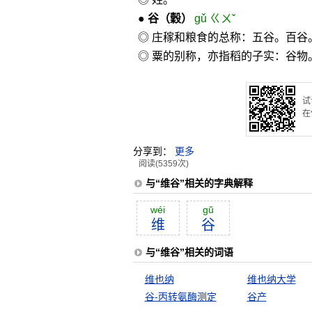
●
谷
（穀）
gǔ ㄍㄨˇ
◎ 庄稼和粮食的总称：五谷。百谷
◎ 粟的别称，亦指稻的子实：谷物
试
在
分享到：
更多
阅读(5359次)
与“维谷”相关的字典解释
wéi
gŭ
维
谷
与“维谷”相关的词语
维也纳
维也纳大学
谷-丙转氨酶测定
谷产