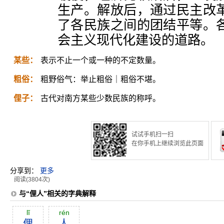
生产。解放后，通过民主改
了各民族之间的团结平等。
会主义现代化建设的道路。
某些：
表示不止一个或一种的不定数量。
粗俗：
粗野俗气：举止粗俗｜粗俗不堪。
俚子：
古代对南方某些少数民族的称呼。
试试手机扫一扫
在你手机上继续浏览此页面
分享到：
更多
阅读(3804次)
与“俚人”相关的字典解释
lĭ
rén
俚
人