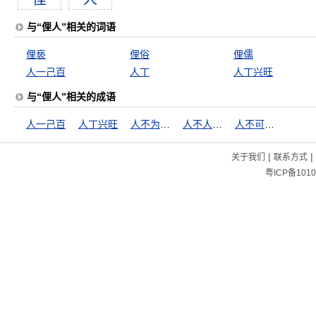
与“俚人”相关的词语
俚亵
俚俗
俚儒
人一己百
人丁
人丁兴旺
与“俚人”相关的成语
人一己百
人丁兴旺
人不为己，天诛地灭
人不人，鬼不鬼
人不可貌相
|
|
关于我们
联系方式
粤ICP备1010