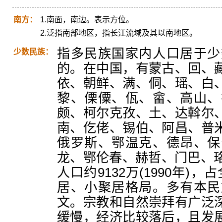
南方：
1.南面，南边。表示方位。
2.泛指南部地区，指长江流域及其以南地区。
指多民族国家内人口居于少
少数民族：
的。在中国，有蒙古、回、
依、朝鲜、满、侗、瑶、白
黎、傈僳、佤、畲、高山、
颇、柯尔克孜、土、达斡尔
南、仡佬、锡伯、阿昌、普
俄罗斯、鄂温克、德昂、保
龙、鄂伦春、赫哲、门巴、珞
人口约9132万(1990年)
居、小聚居格局。多有本民
文。宗教和自然崇拜有广泛
缓慢，经济比较落后，且发