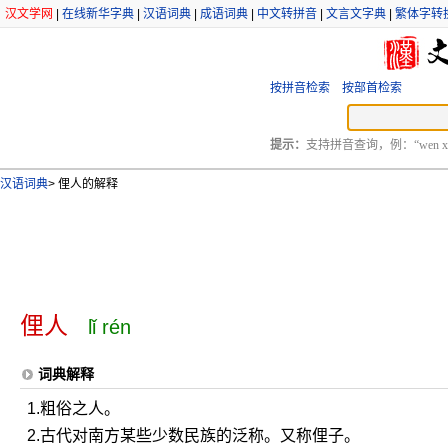
汉文学网
|
在线新华字典
|
汉语词典
|
成语词典
|
中文转拼音
|
文言文字典
|
繁体字转
按拼音检索
按部首检索
提示：
支持拼音查询，例：“wen xu
汉语词典
>
俚人的解释
俚人
lǐ rén
词典解释
1.粗俗之人。
2.古代对南方某些少数民族的泛称。又称俚子。