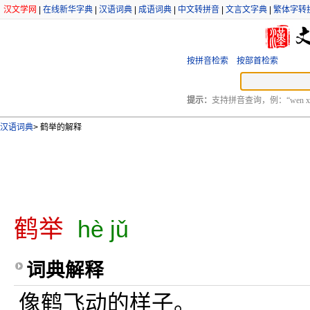
汉文学网
|
在线新华字典
|
汉语词典
|
成语词典
|
中文转拼音
|
文言文字典
|
繁体字转
按拼音检索
按部首检索
提示：
支持拼音查询，例：“wen xu
汉语词典
>
鹤举的解释
鹤举
hè jǔ
词典解释
像鹤飞动的样子。