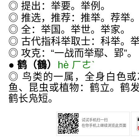
◎ 提出：举要。举例。
◎ 推选，推荐：推举。荐举
◎ 全：举国。举世。举家。
◎ 古代指科举取士：科举。
◎ 攻克：“一战而举鄢、郢”。
●
鹤
（鶴）
hè ㄏㄜˋ
◎ 鸟类的一属，全身白色
鱼、昆虫或植物：鹤立。鹤
鹤长凫短。
试试手机扫一扫
在你手机上继续浏览此页面