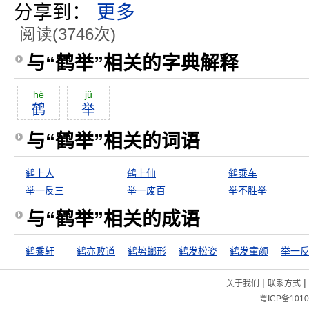
分享到：
更多
阅读(3746次)
与“鹤举”相关的字典解释
hè
jŭ
鹤
举
与“鹤举”相关的词语
鹤上人
鹤上仙
鹤乘车
举一反三
举一废百
举不胜举
与“鹤举”相关的成语
鹤乘轩
鹤亦败道
鹤势螂形
鹤发松姿
鹤发童颜
举一
|
|
关于我们
联系方式
粤ICP备1010