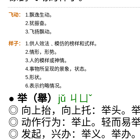
飞动：
1.飘逸生动。
2.犹振奋。
3.飞扬飘动。
样子：
1.供人效法﹑模仿的榜样和式样。
2.情形，形势。
3.人的模样或神情。
4.事物所呈现的景象，状态。
5.形状。
6.表示约略情况。
●
举
（舉）
jǔ ㄐㄩˇ
◎ 向上抬，向上托：举头。
◎ 动作行为：举止。轻而易
◎ 发起，兴办：举义。举办