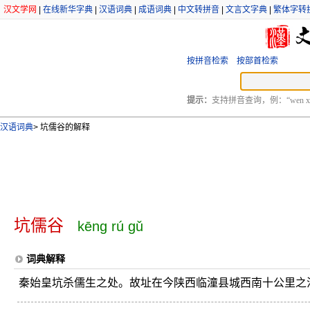
汉文学网
|
在线新华字典
|
汉语词典
|
成语词典
|
中文转拼音
|
文言文字典
|
繁体字转
按拼音检索
按部首检索
提示：
支持拼音查询，例：“wen xu
汉语词典
>
坑儒谷的解释
坑儒谷
kēng rú gǔ
词典解释
秦始皇坑杀儒生之处。故址在今陕西临潼县城西南十公里之