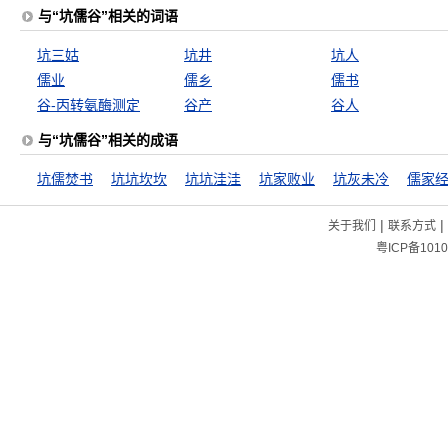
与“坑儒谷”相关的词语
坑三姑
坑井
坑人
儒业
儒乡
儒书
谷-丙转氨酶测定
谷产
谷人
与“坑儒谷”相关的成语
坑儒焚书
坑坑坎坎
坑坑洼洼
坑家败业
坑灰未冷
儒家
|
|
关于我们
联系方式
粤ICP备1010