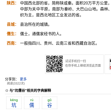
陕西：
中国西北部的省，简称陕或秦。面积20万平方公里，
中部为关中平原，南部为秦岭、大巴山山地。森林
织为主，是西北地区工业发达的省。
县城：
县治所在的城镇。
儒生：
儒士，通儒家经书的人。
西南：
一般指四川、贵州、云南三省和西藏自治区。
试试手机扫一扫
在你手机上继续浏览此页面
分享到：
更多
阅读(3322次)
与“坑儒谷”相关的字典解释
kēng
rú
gŭ
坑
儒
谷