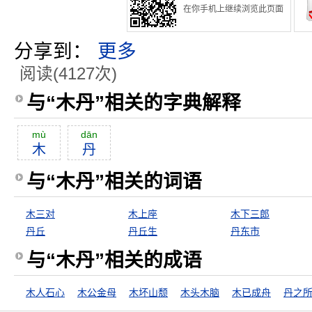
在你手机上继续浏览此页面
分享到：
更多
阅读(4127次)
与“木丹”相关的字典解释
mù
dān
木
丹
与“木丹”相关的词语
木三对
木上座
木下三郎
丹丘
丹丘生
丹东市
与“木丹”相关的成语
木人石心
木公金母
木坏山颓
木头木脑
木已成舟