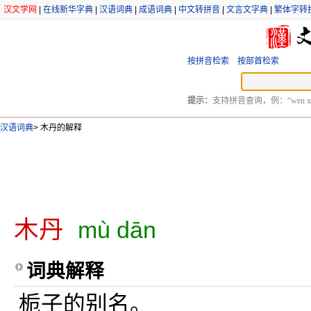
汉文学网
|
在线新华字典
|
汉语词典
|
成语词典
|
中文转拼音
|
文言文字典
|
繁体字转
按拼音检索
按部首检索
提示：
支持拼音查询，例：“wen xu
汉语词典
>
木丹的解释
木丹
mù dān
词典解释
栀子的别名。