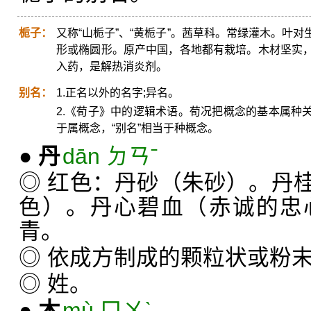
栀子：
又称“山栀子”、“黄栀子”。茜草科。常绿灌木。叶
形或椭圆形。原产中国，各地都有栽培。木材坚实
入药，是解热消炎剂。
别名：
1.正名以外的名字;异名。
2.《荀子》中的逻辑术语。荀况把概念的基本属种关系
于属概念，“别名”相当于种概念。
●
丹
dān ㄉㄢˉ
◎ 红色：丹砂（朱砂）。丹
色）。丹心碧血（赤诚的忠
青。
◎ 依成方制成的颗粒状或粉
◎ 姓。
●
木
mù ㄇㄨˋ