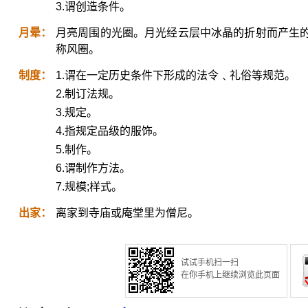
3.谓创造条件。
月晕：
月亮周围的光圈。月光经云层中冰晶的折射而产生
称风圈。
制度：
1.谓在一定历史条件下形成的法令﹑礼俗等规范。
2.制订法规。
3.规定。
4.指规定品级的服饰。
5.制作。
6.谓制作方法。
7.规模;样式。
出家：
离家到寺庙或庵堂里为僧尼。
试试手机扫一扫
在你手机上继续浏览此页面