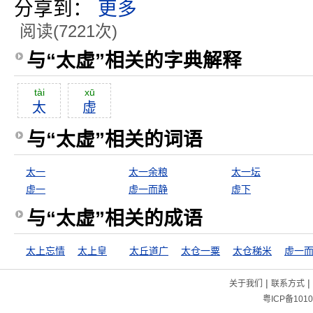
分享到：
更多
阅读(7221次)
与“太虚”相关的字典解释
tài
xū
太
虚
与“太虚”相关的词语
太一
太一余粮
太一坛
虚一
虚一而静
虚下
与“太虚”相关的成语
太上忘情
太上皇
太丘道广
太仓一粟
太仓稊米
虚一
|
|
关于我们
联系方式
粤ICP备1010