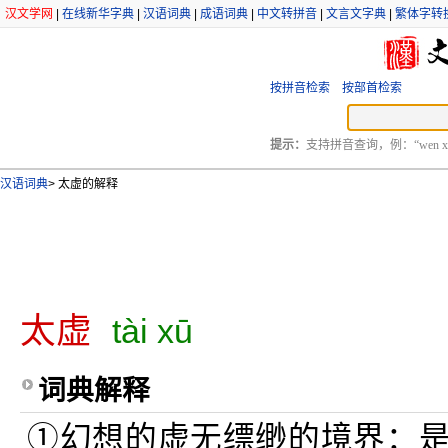
汉文学网
|
在线新华字典
|
汉语词典
|
成语词典
|
中文转拼音
|
文言文字典
|
繁体字转
按拼音检索
按部首检索
提示：
支持拼音查询，例：“wen xu
汉语词典
>
太虚的解释
太虚
tài xū
词典解释
①幻想的虚无缥缈的境界：