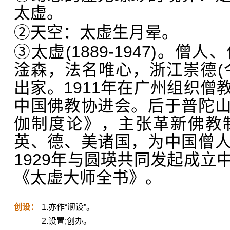
太虚。
②天空：太虚生月晕。
③太虚(1889-1947)。
淦森，法名唯心，浙江崇德(
出家。1911年在广州组织僧
中国佛教协进会。后于普陀
伽制度论》，主张革新佛教制
英、德、美诸国，为中国僧
1929年与圆瑛共同发起成立
《太虚大师全书》。
创设：
1.亦作“剏设”。
2.设置;创办。