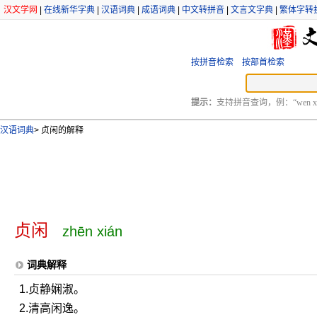
汉文学网
|
在线新华字典
|
汉语词典
|
成语词典
|
中文转拼音
|
文言文字典
|
繁体字转
按拼音检索
按部首检索
提示：
支持拼音查询，例：“wen xu
汉语词典
>
贞闲的解释
贞闲
zhēn xián
词典解释
1.贞静娴淑。
2.清高闲逸。