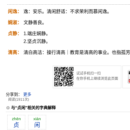
闲逸：
逸：安乐。清闲舒适：不求荣利而慕闲逸。
娴淑：
文静善良。
贞静：
1.端庄娴静。
2.坚贞沉静。
清高：
清白高洁：操行清高｜教育是清高的事业。也指孤
试试手机扫一扫
在你手机上继续浏览此页面
分享到：
更多
阅读(1911次)
与“贞闲”相关的字典解释
zhēn
xián
贞
闲