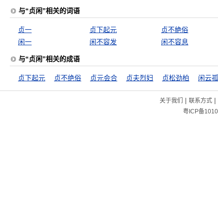
与“贞闲”相关的词语
贞一
贞下起元
贞不絶俗
闲一
闲不容发
闲不容息
与“贞闲”相关的成语
贞下起元
贞不绝俗
贞元会合
贞夫烈妇
贞松劲柏
闲云
|
|
关于我们
联系方式
粤ICP备1010