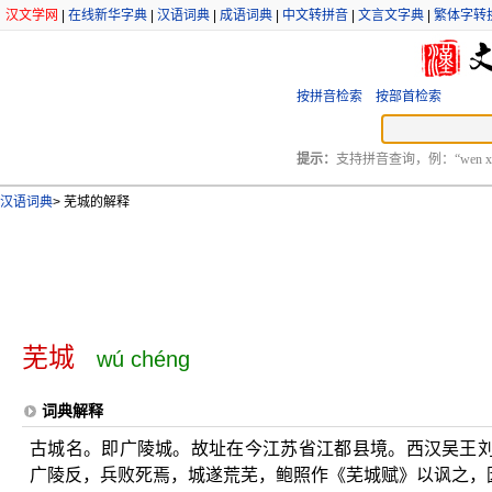
汉文学网
|
在线新华字典
|
汉语词典
|
成语词典
|
中文转拼音
|
文言文字典
|
繁体字转
按拼音检索
按部首检索
提示：
支持拼音查询，例：“wen xu
汉语词典
>
芜城的解释
芜城
wú chéng
词典解释
古城名。即广陵城。故址在今江苏省江都县境。西汉吴王
广陵反，兵败死焉，城遂荒芜，鲍照作《芜城赋》以讽之，