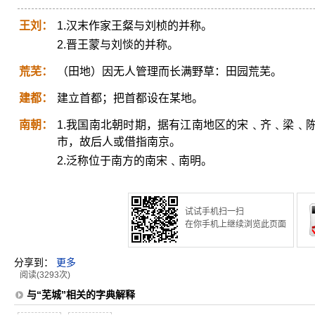
王刘：
1.汉末作家王粲与刘桢的并称。
2.晋王蒙与刘惔的并称。
荒芜：
（田地）因无人管理而长满野草：田园荒芜。
建都：
建立首都；把首都设在某地。
南朝：
1.我国南北朝时期，据有江南地区的宋﹑齐﹑梁﹑
市，故后人或借指南京。
2.泛称位于南方的南宋﹑南明。
试试手机扫一扫
在你手机上继续浏览此页面
分享到：
更多
阅读(3293次)
与“芜城”相关的字典解释