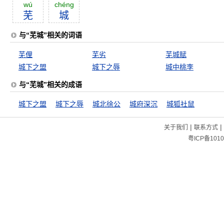
wú
chéng
芜
城
与“芜城”相关的词语
芜俚
芜劣
芜城赋
城下之盟
城下之辱
城中桃李
与“芜城”相关的成语
城下之盟
城下之辱
城北徐公
城府深沉
城狐社鼠
|
|
关于我们
联系方式
粤ICP备1010