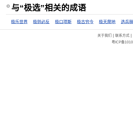
与“极选”相关的成语
极乐世界
极则必反
极口项斯
极古穷今
极天爬地
选兵
|
|
关于我们
联系方式
粤ICP备1010