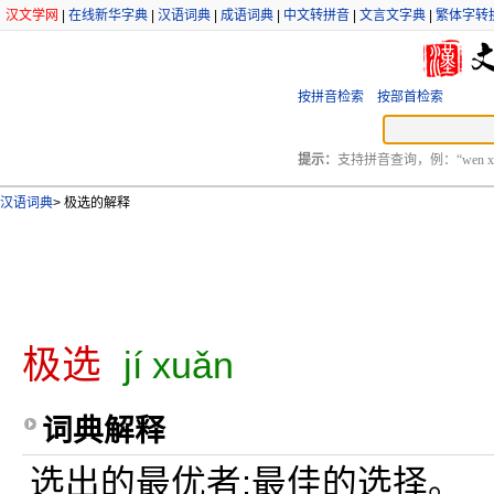
汉文学网
|
在线新华字典
|
汉语词典
|
成语词典
|
中文转拼音
|
文言文字典
|
繁体字转
按拼音检索
按部首检索
提示：
支持拼音查询，例：“wen xu
汉语词典
>
极选的解释
极选
jí xuǎn
词典解释
选出的最优者;最佳的选择。