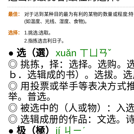
最佳：
对于达到某种目的最为有利的某物的数量或程度;
(如温度、光线、湿度、食物)。
选择：
1.挑选;选取。
2.指拣选吉利日子。
●
选
（選）
xuǎn ㄒㄩㄢˇ
◎ 挑拣，择：选择。选购。
ｂ．选辑成的书）。选拔。选
◎ 用投票或举手等表决方式
举。普选。
◎ 被选中的（人或物）：入
◎ 选辑成册的作品：文选。
●
极
（極）
jí ㄐㄧˊ