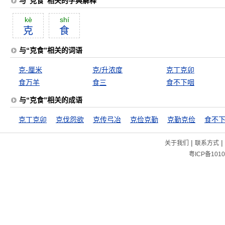
与“克食”相关的字典解释
kè
shí
克
食
与“克食”相关的词语
克-厘米
克/升浓度
克丁克卯
食万羊
食三
食不下咽
与“克食”相关的成语
克丁克卯
克伐怨欲
克传弓冶
克俭克勤
克勤克俭
食不
|
|
关于我们
联系方式
粤ICP备1010