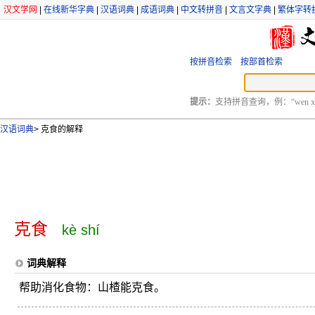
汉文学网
|
在线新华字典
|
汉语词典
|
成语词典
|
中文转拼音
|
文言文字典
|
繁体字转
按拼音检索
按部首检索
提示：
支持拼音查询，例：“wen xu
汉语词典
>
克食的解释
克食
kè shí
词典解释
帮助消化食物：山楂能克食。