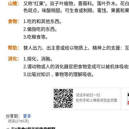
山楂：
又称“红果”。双子叶植物，蔷薇科。落叶乔木。花
色斑点，味酸稍甜。可生食或制糕、蜜饯、果酱和
食物：
1.吃的和其他东西。
2.偏指吃的东西。
3.吃粮食等。
帮助：
替人出力、出主意或给以物质上、精神上的支援：
消化：
1.熔化，消融。
2.谓动物或人的消化器官把食物变成可以被机体吸
3.比喻对知识﹑事物等的理解吸收。
试试手机扫一扫
在你手机上继续浏览此页面
分享到：
更多
阅读(2795次)