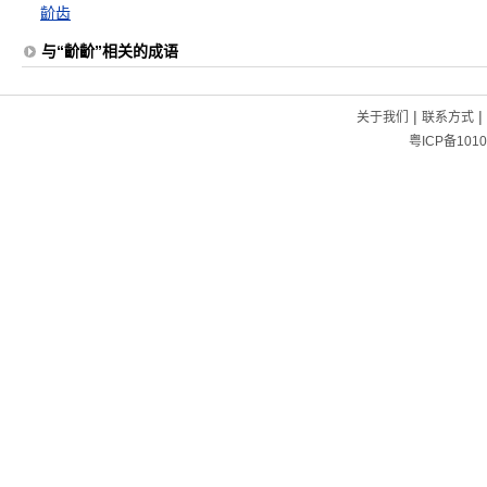
齘齿
与“齘齘”相关的成语
|
|
关于我们
联系方式
粤ICP备1010