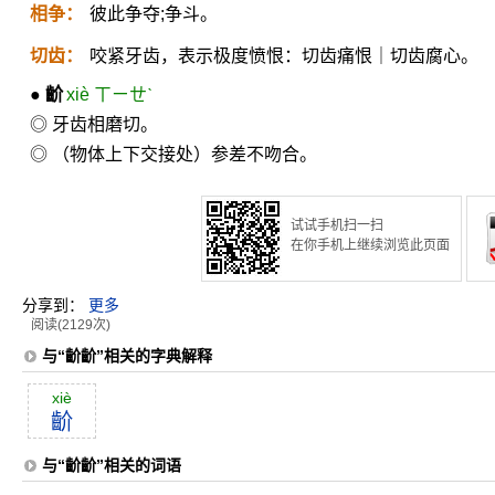
相争：
彼此争夺;争斗。
切齿：
咬紧牙齿，表示极度愤恨：切齿痛恨｜切齿腐心。
●
齘
xiè ㄒㄧㄝˋ
◎ 牙齿相磨切。
◎ （物体上下交接处）参差不吻合。
试试手机扫一扫
在你手机上继续浏览此页面
分享到：
更多
阅读(2129次)
与“齘齘”相关的字典解释
xiè
齘
与“齘齘”相关的词语