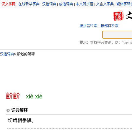
汉文学网
|
在线新华字典
|
汉语词典
|
成语词典
|
中文转拼音
|
文言文字典
|
繁体字转
按拼音检索
按部首检索
提示：
支持拼音查询，例：“wen xu
汉语词典
>
齘齘的解释
齘齘
xiè xiè
词典解释
切齿相争貌。