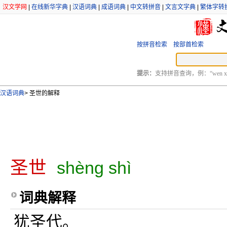
汉文学网
|
在线新华字典
|
汉语词典
|
成语词典
|
中文转拼音
|
文言文字典
|
繁体字转
按拼音检索
按部首检索
提示：
支持拼音查询，例：“wen xu
汉语词典
>
圣世的解释
圣世
shèng shì
词典解释
犹圣代。