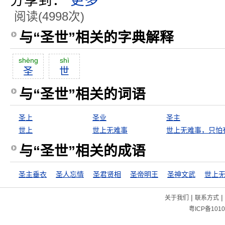
分享到：
更多
阅读(4998次)
与“圣世”相关的字典解释
shèng
shì
圣
世
与“圣世”相关的词语
圣上
圣业
圣主
世上
世上无难事
与“圣世”相关的成语
圣主垂衣
圣人忘情
圣君贤相
圣帝明王
圣神文武
|
|
关于我们
联系方式
粤ICP备1010