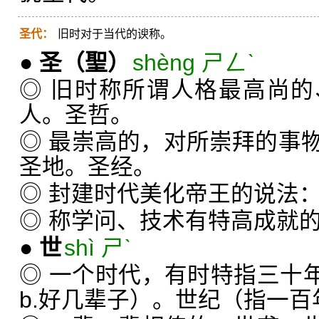
圣代：
旧时对于当代的谀称。
●
圣
（聖）
shèng ㄕㄥˋ
◎ 旧时称所谓人格最高尚
人。圣哲。
◎ 最崇高的，对所崇拜的事
圣地。圣经。
◎ 封建时代美化帝王的说法
◎ 称学问、技术有特高成就
●
世
shì ㄕˋ
◎ 一个时代，有时特指三十年
b.好几辈子）。世纪（指一