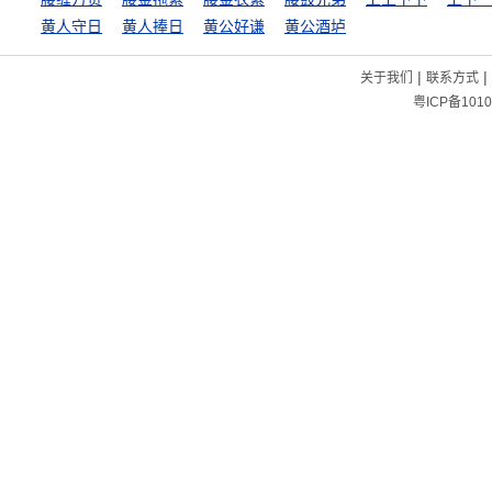
黄人守日
黄人捧日
黄公好谦
黄公酒垆
|
|
关于我们
联系方式
粤ICP备1010