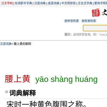
汉文学网
|
在线新华字典
|
汉语词典
|
成语词典
|
中文转拼音
|
文言文字典
|
繁体字转
按拼音检索
按部首检索
提示：
支持拼音查询，例：“wen xu
汉语词典
>
腰上黄的解释
腰上黄
yāo shàng huáng
词典解释
宋时一种黄色腹围之称。