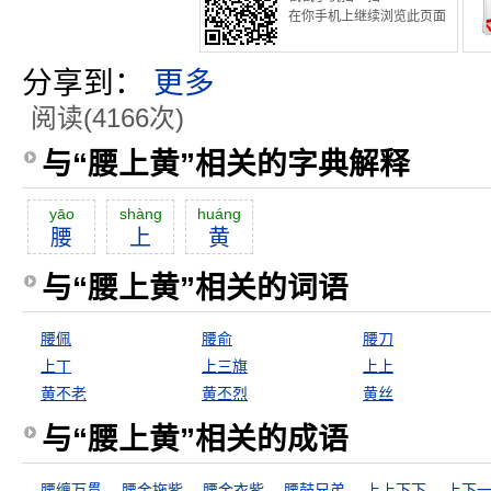
在你手机上继续浏览此页面
分享到：
更多
阅读(4166次)
与“腰上黄”相关的字典解释
yāo
shàng
huáng
腰
上
黄
与“腰上黄”相关的词语
腰佩
腰俞
腰刀
上丁
上三旗
上上
黄不老
黄丕烈
黄丝
与“腰上黄”相关的成语
腰缠万贯
腰金拖紫
腰金衣紫
腰鼓兄弟
上上下下
上下