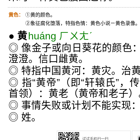
黄色：
①黄的颜色。
②象征腐化堕落，特指色情：黄色小说ㄧ黄色录像
●
黄
huáng ㄏㄨㄤˊ
◎ 像金子或向日葵花的颜色
澄澄。信口雌黄。
◎ 特指中国黄河：黄灾。治
◎ 指“黄帝”（即“轩辕氏”
首领）：黄老（黄帝和老子）
◎ 事情失败或计划不能实现
◎ 姓。
试试手机扫一扫