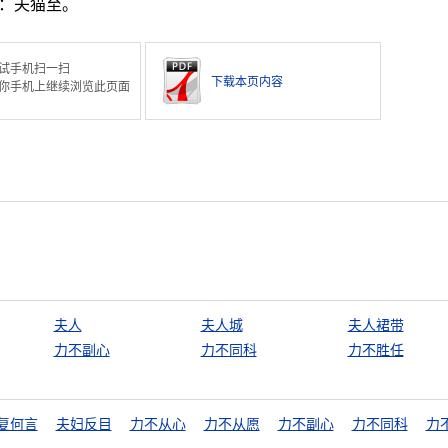
”：夫猫至。
试手机扫一扫
下载本页内容
你手机上继续浏览此页面
夫人
夫人城
夫人裙带
力不副心
力不同科
力不胜任
复何言
夫妇反目
力不从心
力不从愿
力不副心
力不同科
力