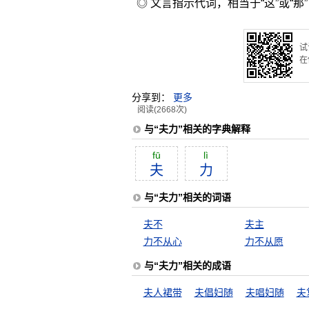
◎ 文言指示代词，相当于“这”或“那
试
在
分享到：
更多
阅读(2668次)
与“夫力”相关的字典解释
fū
lì
夫
力
与“夫力”相关的词语
夫不
夫主
力不从心
力不从愿
与“夫力”相关的成语
夫人裙带
夫倡妇随
夫唱妇随
夫