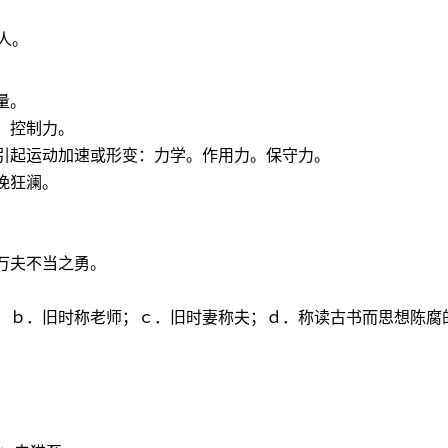
人。
量。
。控制力。
，引起运动加速或形变：力学。作用力。保守力。
挽狂澜。
万夫不当之勇。
。
呼；ｂ．旧时称老师；ｃ．旧时妻称夫；ｄ．称读古书而思想陈腐