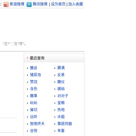
：
新浪微博
腾讯微博
|
设为首页
|
加入收藏
文?” ;“文?学”。
最近查询
醮会
膘满
猪尿泡
反景
赞冠
醮仪
含伤
嫫姑
醮事
对对子
岏岏
皇粮
催切
热地
远听
水蛆
抱恨终天
薰莸同器
谷饱
朱鬐