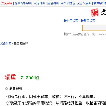
汉文学网
|
在线新华字典
|
汉语词典
|
成语词典
|
中文转拼音
|
文言文字典
|
繁体字转
按拼音检索
按部首检索
提示：
支持拼音查询，例：“wen xu
汉语词典
>
辎重的解释
辎重
zī zhòng
词典解释
①箱包行李，因载于辎车，故称：终日行，不离辎重。
②装载于车运输的军用物资：从间路绝其辎重｜收拾各项辎