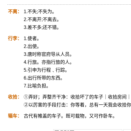
不离：
1.不失;不失为。
2.不离开;不离去。
3.差不多;还不错。
行李：
1.使者。
2.出使。
3.唐时称官府导从人员。
4.行旅。亦指行旅的人。
5.引申为行程﹑行踪。
6.出行所带的东西。
7.比喻负担。
收拾：
①弄好；弄整齐干净：收拾坏了的车子｜收拾房间
②以厉害的手段打击：你等着，总有一天我会收拾
辎车：
古代有帷盖的车子。既可载物，又可作卧车。