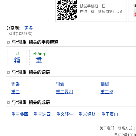
试试手机扫一扫
在你手机上继续浏览此页面
分享到：
更多
阅读(10227次)
与“辎重”相关的字典解释
zī
zhòng
辎
重
与“辎重”相关的词语
辎乘
辎囊
辎械
重三
重三叠四
重三译
与“辎重”相关的成语
重三叠四
重三迭四
重义轻生
重义轻财
重于泰山
|
|
关于我们
联系方式
粤ICP备1010