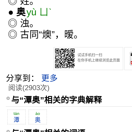
◎ 姓。
●
奥
yù ㄩˋ
◎ 浊。
◎ 古同“燠”，暧。
试试手机扫一扫
在你手机上继续浏览此页面
分享到：
更多
阅读(2903次)
与“潭奥”相关的字典解释
tán
ào
潭
奥