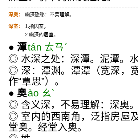
深奥：
幽深隐秘：不易理解。
深室：
1.指囚室。
2.幽深的居室。
●
潭
tán ㄊㄢˊ
◎ 水深之处：深潭。泥潭。
◎ 深：潭渊。潭潭（宽深，
作“覃思”）。
●
奥
ào ㄠˋ
◎ 含义深，不易理解：深奥
◎ 室内的西南角，泛指房屋
堂奥。经堂入奥。