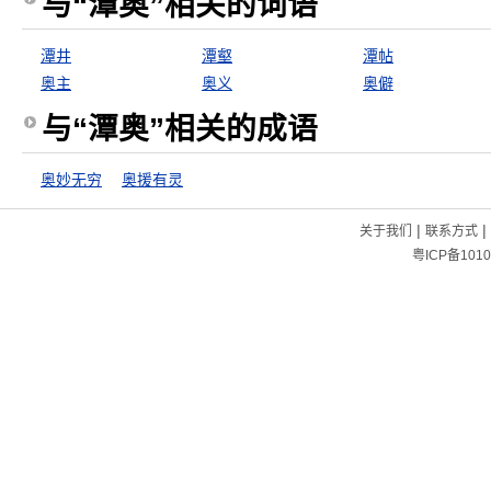
与“潭奥”相关的词语
潭井
潭壑
潭帖
奥主
奥义
奥僻
与“潭奥”相关的成语
奥妙无穷
奥援有灵
|
|
关于我们
联系方式
粤ICP备1010