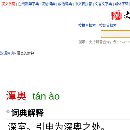
汉文学网
|
在线新华字典
|
汉语词典
|
成语词典
|
中文转拼音
|
文言文字典
|
繁体字转
按拼音检索
按部首检索
提示：
支持拼音查询，例：“wen xu
汉语词典
>
潭奥的解释
潭奥
tán ào
词典解释
深室。引申为深奥之处。