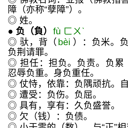
障（亦称“孽障”）。
◎ 姓。
●
负
（負）
fù ㄈㄨˋ
◎ 驮，背（
bèi
）：负米。
负荆请罪。
◎ 担任：担负。负责。负累
忍辱负重。身负重任。
◎ 仗恃，依靠：负隅顽抗。
◎ 遭受：负伤。负屈。
◎ 具有，享有：久负盛誉。
◎ 欠（钱）：负债。
◎ 小于零的（数），与“正”