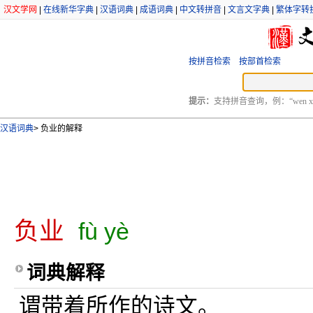
汉文学网
|
在线新华字典
|
汉语词典
|
成语词典
|
中文转拼音
|
文言文字典
|
繁体字转
按拼音检索
按部首检索
提示：
支持拼音查询，例：“wen xu
汉语词典
>
负业的解释
负业
fù yè
词典解释
谓带着所作的诗文。