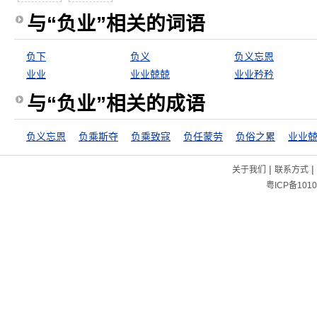
与“负业”相关的词语
负下
负义
负义忘恩
业业
业业兢兢
业业矜矜
与“负业”相关的成语
负义忘恩
负乘斯夺
负乘致寇
负任蒙劳
负俗之累
业业
|
|
关于我们
联系方式
粤ICP备1010