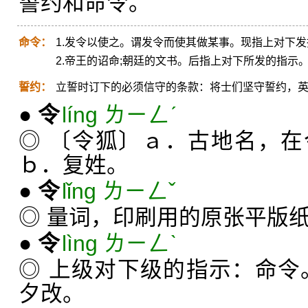
誓约和命令。
命令：
1.发令以使之。谓发令而使其做某事。现指上对下
2.帝王的诏命;朝廷的文书。后指上对下所发的指示
誓约：
立誓时订下的必须信守的条款：将士们坚守誓约，
●
令
líng ㄌㄧㄥˊ
◎ 〔令狐〕ａ．古地名，
ｂ．复姓。
●
令
lǐng ㄌㄧㄥˇ
◎ 量词，印刷用的原张平版
●
令
lìng ㄌㄧㄥˋ
◎ 上级对下级的指示：命令
夕改。