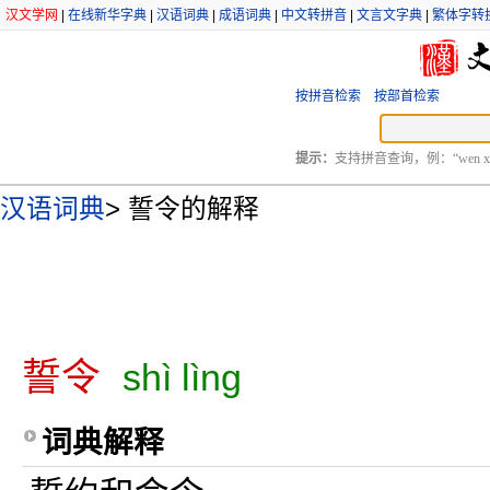
汉文学网
|
在线新华字典
|
汉语词典
|
成语词典
|
中文转拼音
|
文言文字典
|
繁体字转
按拼音检索
按部首检索
提示：
支持拼音查询，例：“wen xu
汉语词典
>
誓令的解释
誓令
shì lìng
词典解释