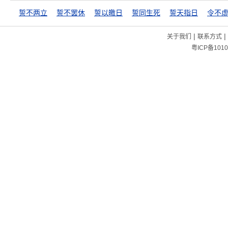
誓不两立
誓不罢休
誓以皦日
誓同生死
誓天指日
令不
|
|
关于我们
联系方式
粤ICP备1010