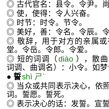
◎ 古代官名：县令。令尹。
◎ 使，使得：令人兴奋。
◎ 时节：时令。节令。
◎ 美好，善：令名。令辰。
◎ 敬辞，用于对方的亲属
堂。令岳。令郎。令爱。
◎ 短的词调（
diào
），散曲
词调、曲调名）：小令。如梦
●
誓
shì ㄕˋ
◎ 当众或共同表示决心，依
词。誓愿。誓死。
◎ 表示决心的话：发誓。宣