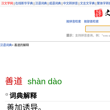
汉文学网
|
在线新华字典
|
汉语词典
|
成语词典
|
中文转拼音
|
文言文字典
|
繁体字转
按拼音检索
按部首检索
提示：
支持拼音查询，例：“wen xu
汉语词典
>
善道的解释
善道
shàn dào
词典解释
善加诱导。