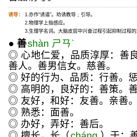
诱导：
1.亦作“诱道”。劝诱教导﹔引导。
2.物理学上指感应。
3.生理学名词。大脑皮层中兴奋过程引起抑制过程
●
善
shàn ㄕㄢˋ
◎ 心地仁爱，品质淳厚：善
善人。善男信女。慈善。
◎ 好的行为、品质：行善。
◎ 高明的，良好的：善策。
◎ 友好，和好：友善。亲善
◎ 熟悉：面善。
◎ 办好，弄好：善后。
◎ 擅长，长（
cháng
）于：