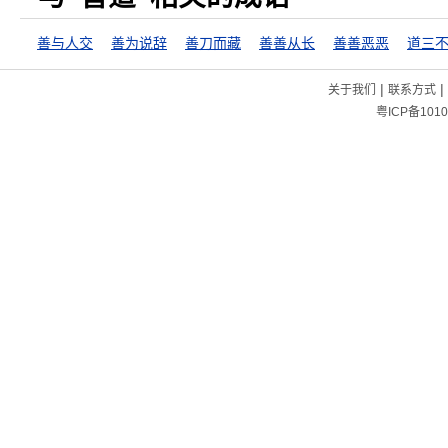
善与人交
善为说辞
善刀而藏
善善从长
善善恶恶
|
|
关于我们
联系方式
粤ICP备1010