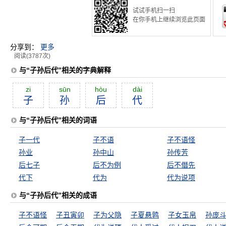
试试手机扫一扫
在你手机上继续浏览此页面
分享到：
更多
阅读(3787次)
与“子孙后代”相关的字典解释
zi
sūn
hòu
dài
子
孙
后
代
与“子孙后代”相关的词语
子一代
子不语
子不语怪
孙业
孙中山
孙传芳
后七子
后不为例
后不僭先
代下
代为
代为说项
与“子孙后代”相关的成语
子不语怪
子丑寅卯
子为父隐
子夏悬鹑
子女玉帛
孙庞