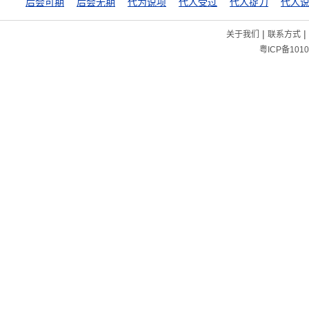
后会可期
后会无期
代为说项
代人受过
代人捉刀
代人
|
|
关于我们
联系方式
粤ICP备1010