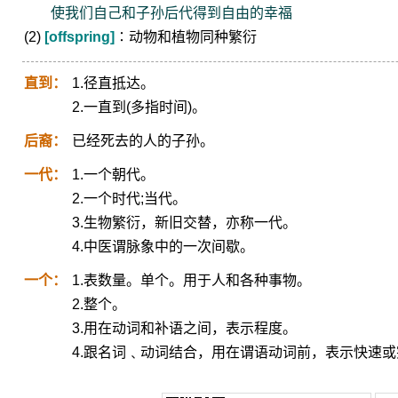
使我们自己和子孙后代得到自由的幸福
(2)
[offspring]
∶动物和植物同种繁衍
直到：
1.径直抵达。
2.一直到(多指时间)。
后裔：
已经死去的人的子孙。
一代：
1.一个朝代。
2.一个时代;当代。
3.生物繁衍，新旧交替，亦称一代。
4.中医谓脉象中的一次间歇。
一个：
1.表数量。单个。用于人和各种事物。
2.整个。
3.用在动词和补语之间，表示程度。
4.跟名词﹑动词结合，用在谓语动词前，表示快速