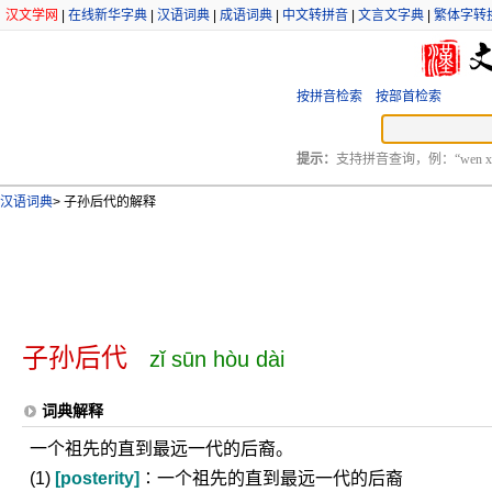
汉文学网
|
在线新华字典
|
汉语词典
|
成语词典
|
中文转拼音
|
文言文字典
|
繁体字转
按拼音检索
按部首检索
提示：
支持拼音查询，例：“wen xu
汉语词典
>
子孙后代的解释
子孙后代
zǐ sūn hòu dài
词典解释
一个祖先的直到最远一代的后裔。
(1)
[posterity]
∶一个祖先的直到最远一代的后裔