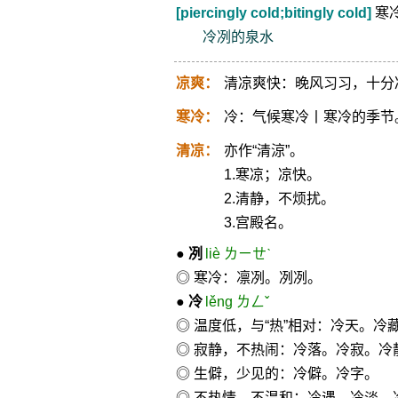
[piercingly cold;bitingly cold]
寒
冷冽的泉水
凉爽：
清凉爽快：晚风习习，十分
寒冷：
冷：气候寒冷丨寒冷的季节
清凉：
亦作“清涼”。
1.寒凉；凉快。
2.清静，不烦扰。
3.宫殿名。
●
冽
liè ㄌㄧㄝˋ
◎ 寒冷：凛冽。冽冽。
●
冷
lěng ㄌㄥˇ
◎ 温度低，与“热”相对：冷天。
◎ 寂静，不热闹：冷落。冷寂。冷
◎ 生僻，少见的：冷僻。冷字。
◎ 不热情，不温和：冷遇。冷淡