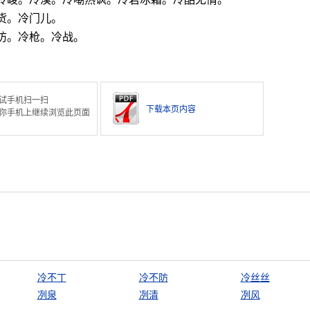
货。冷门儿。
防。冷枪。冷战。
试手机扫一扫
下载本页内容
你手机上继续浏览此页面
冷不丁
冷不防
冷丝丝
冽泉
冽清
冽风