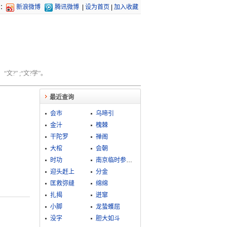
：
新浪微博
腾讯微博
|
设为首页
|
加入收藏
文?” ;“文?学”。
最近查询
会市
乌啼引
金汁
槐棘
干陀罗
禅阁
大棺
会朝
时功
南京临时参议院
迎头赶上
分金
匡救弥缝
绵绵
扎揭
迸窜
小脚
龙蛰蠖屈
没字
胆大如斗