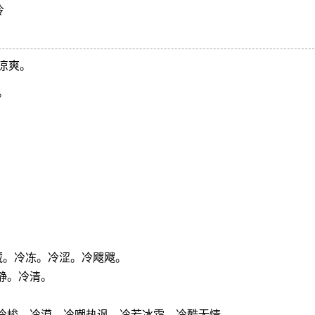
冷
凉爽。
。
冷藏。冷冻。冷涩。冷飕飕。
静。冷清。
。冷峻。冷漠。冷嘲热讽。冷若冰霜。冷酷无情。