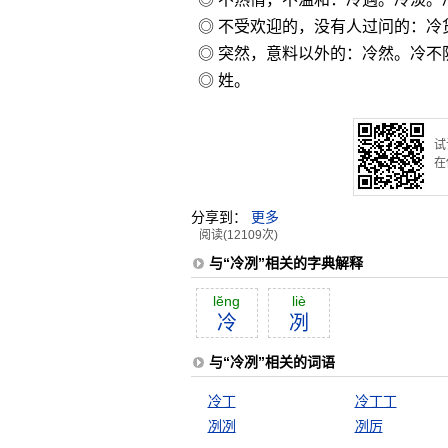
◎ 不受欢迎的，没有人过问的：冷
◎ 突然，意料以外的：冷然。冷不
◎ 姓。
试
在
分享到：
更多
阅读(12109次)
与“冷冽”相关的字典解释
lĕng
liè
冷
冽
与“冷冽”相关的词语
冷丁
冷丁丁
冽冽
冽厉