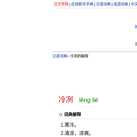
汉文学网
|
在线新华字典
|
汉语词典
|
成语词典
|
中
汉语词典
>
冷冽的解释
冷冽
lěng liè
词典解释
1.寒冷。
2.清凉，凉爽。