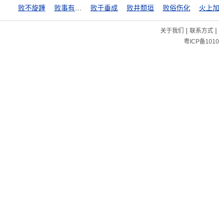
败不旋踵
败事有余，成事不足
败于垂成
败井颓垣
败俗伤化
火上
|
|
关于我们
联系方式
粤ICP备1010