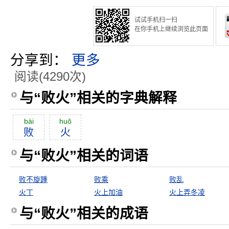
试试手机扫一扫
在你手机上继续浏览此页面
分享到：
更多
阅读(4290次)
与“败火”相关的字典解释
bài
huŏ
败
火
与“败火”相关的词语
败不旋踵
败乘
败乱
火丁
火上加油
火上弄冬凌
与“败火”相关的成语