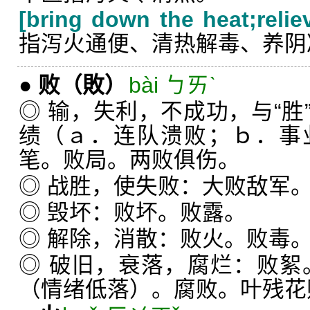
[bring down the heat;reliev
指泻火通便、清热解毒、养阴
●
败
（敗）
bài ㄅㄞˋ
◎ 输，失利，不成功，与“胜
绩（ａ．连队溃败；ｂ．事
笔。败局。两败俱伤。
◎ 战胜，使失败：大败敌军
◎ 毁坏：败坏。败露。
◎ 解除，消散：败火。败毒
◎ 破旧，衰落，腐烂：败絮
（情绪低落）。腐败。叶残花