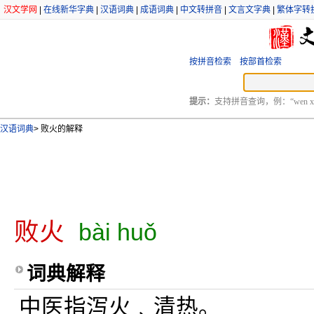
汉文学网
|
在线新华字典
|
汉语词典
|
成语词典
|
中文转拼音
|
文言文字典
|
繁体字转
按拼音检索
按部首检索
提示：
支持拼音查询，例：“wen xu
汉语词典
>
败火的解释
败火
bài huǒ
词典解释
中医指泻火﹑清热。