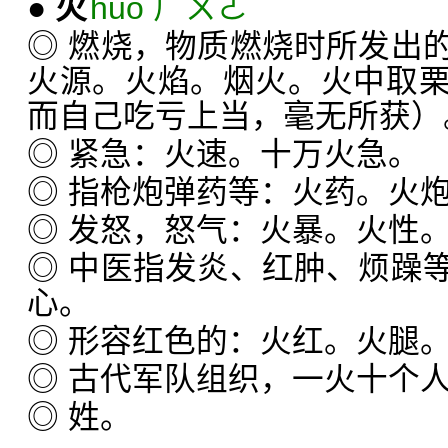
●
火
huǒ ㄏㄨㄛˇ
◎ 燃烧，物质燃烧时所发出
火源。火焰。烟火。火中取
而自己吃亏上当，毫无所获）
◎ 紧急：火速。十万火急。
◎ 指枪炮弹药等：火药。火
◎ 发怒，怒气：火暴。火性
◎ 中医指发炎、红肿、烦躁
心。
◎ 形容红色的：火红。火腿
◎ 古代军队组织，一火十个
◎ 姓。