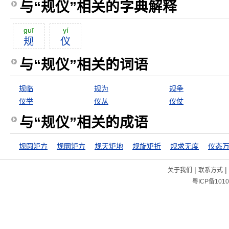
与“规仪”相关的字典解释
guī
yí
规
仪
与“规仪”相关的词语
规临
规为
规争
仪举
仪从
仪仗
与“规仪”相关的成语
规圆矩方
规圜矩方
规天矩地
规旋矩折
规求无度
仪态
|
|
关于我们
联系方式
粤ICP备1010