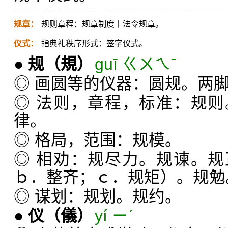
规章：
规则章程：规章制度丨法令规章。
仪式：
指典礼秩序形式：签字仪式。
●
规
（規）
guī ㄍㄨㄟˉ
◎ 画圆等的仪器：圆规。两
◎ 法则，章程，标准：规
律。
◎ 格局，范围：规模。
◎ 相劝：规尽力。规谏。
ｂ．整齐；ｃ．规矩）。规勉
◎ 谋划：规划。规约。
●
仪
（儀）
yí ㄧˊ