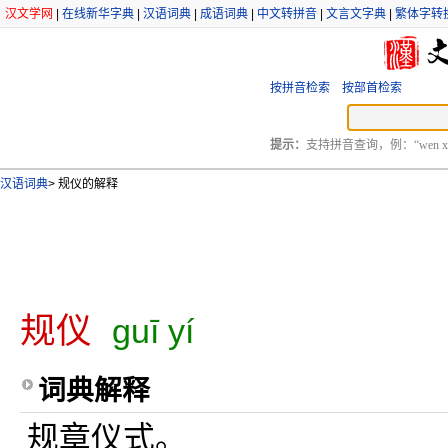
汉文学网
|
在线新华字典
|
汉语词典
|
成语词典
|
中文转拼音
|
文言文字典
|
繁体字转
按拼音检索
按部首检索
提示：
支持拼音查询，例：“wen xu
汉语词典
>
规仪的解释
规仪
guī yí
词典解释
规章仪式。