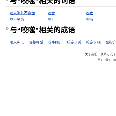
与“咬噬”相关的词语
咬人狗儿不露齿
咬合
咬吐
噬不见齿
噬吞
噬啮
与“咬噬”相关的成语
咬人狗儿不露齿
咬姜呷醋
咬字眼儿
咬定牙关
咬定牙根
噬指
|
|
关于我们
联系方式
粤ICP备1010