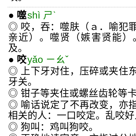
●
噬
shì ㄕˋ
◎ 咬，吞：噬肤（ａ．喻犯
亲近）。噬贤（嫉害贤能）
及。
●
咬
yǎo ㄧㄠˇ
◎ 上下牙对住，压碎或夹住
牙关。
◎ 钳子等夹住或螺丝齿轮等
◎ 喻话说定了不再改变，亦
相关的人：一口咬定。乱咬好
◎ 狗叫：鸡叫狗咬。