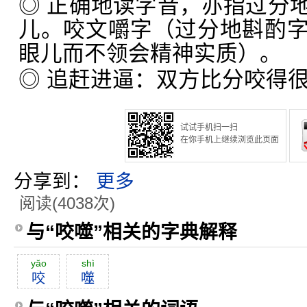
◎ 正确地读字音，亦指过分
儿。咬文嚼字（过分地斟酌
眼儿而不领会精神实质）。
◎ 追赶进逼：双方比分咬得
试试手机扫一扫
在你手机上继续浏览此页面
分享到：
更多
阅读(4038次)
与“咬噬”相关的字典解释
yăo
shì
咬
噬