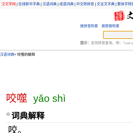
汉文学网
|
在线新华字典
|
汉语词典
|
成语词典
|
中文转拼音
|
文言文字典
|
繁体字转
按拼音检索
按部首检索
提示：
支持拼音查询，例：“wen xu
汉语词典
>
咬噬的解释
咬噬
yǎo shì
词典解释
咬。