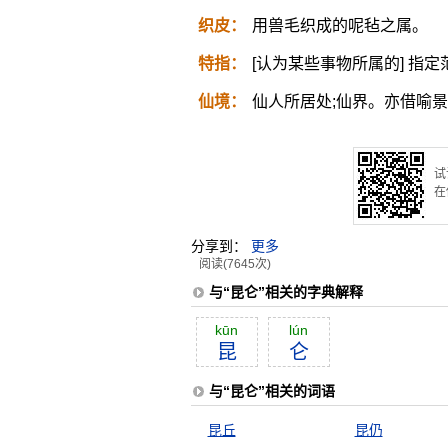
织皮：
用兽毛织成的呢毡之属。
特指：
[认为某些事物所属的] 指
仙境：
仙人所居处;仙界。亦借喻
试
在
分享到：
更多
阅读(7645次)
与“昆仑”相关的字典解释
kūn
lún
昆
仑
与“昆仑”相关的词语
昆丘
昆仍