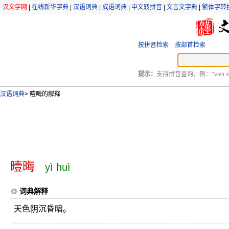
汉文学网
|
在线新华字典
|
汉语词典
|
成语词典
|
中文转拼音
|
文言文字典
|
繁体字转
按拼音检索
按部首检索
提示：
支持拼音查询，例：“wen xu
汉语词典
>
曀晦的解释
曀晦
yì huì
词典解释
天色阴沉昏暗。