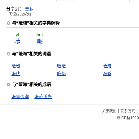
分享到：
更多
阅读(2326次)
与“曀晦”相关的字典解释
yì
huì
曀
晦
与“曀晦”相关的词语
曀暧
曀曀
曀滞
晦伏
晦伪
晦僻
与“曀晦”相关的成语
晦盲否塞
晦迹韬光
|
|
关于我们
联系方式
粤ICP备1010