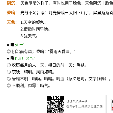
阴沉：
天色阴暗的样子，有时也用于脸色：天色阴沉｜脸
昏暗：
光线不足；暗：灯光昏暗ㄧ太阳下山了，屋里渐渐
天色：
1.天空的颜色。
2.借指时间早晩。
3.犹天气。
●
曀
yì ㄧˋ
◎ 阴沉而有风；昏暗：“雾雨天昏曀。”
●
晦
huì ㄏㄨㄟˋ
◎ 农历每月的末一天，朔日的前一天：晦朔。
◎ 夜晚：晦明。风雨如晦。
◎ 昏暗不明：晦暝。晦暗。晦涩（意义隐晦，文字僻拗）
◎ 不顺利，倒霉：晦气。
试试手机扫一扫
在你手机上继续浏览此页面