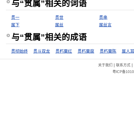
与“贯属”相关的词语
贯一
贯世
贯串
属下
属丝
属丝言
与“贯属”相关的成语
贯彻始终
贯斗双龙
贯朽粟红
贯朽粟腐
贯朽粟陈
属人
|
|
关于我们
联系方式
粤ICP备1010