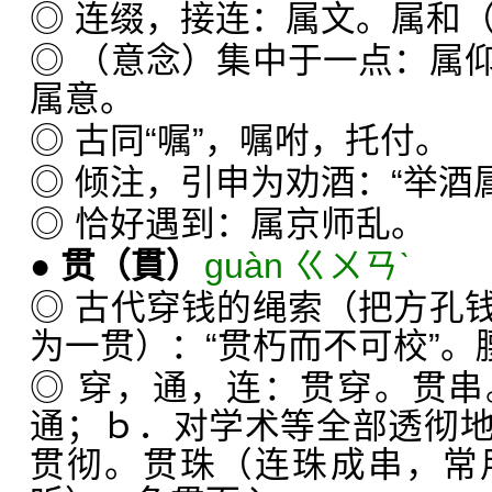
◎ 连缀，接连：属文。属和
◎ （意念）集中于一点：属
属意。
◎ 古同“嘱”，嘱咐，托付。
◎ 倾注，引申为劝酒：“举酒
◎ 恰好遇到：属京师乱。
●
贯
（貫）
guàn ㄍㄨㄢˋ
◎ 古代穿钱的绳索（把方孔
为一贯）：“贯朽而不可校”。
◎ 穿，通，连：贯穿。贯
通；ｂ．对学术等全部透彻
贯彻。贯珠（连珠成串，常