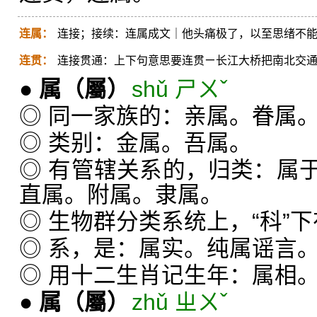
连属：
连接；接续：连属成文｜他头痛极了，以至思绪不
连贯：
连接贯通：上下句意思要连贯ㄧ长江大桥把南北交
●
属
（屬）
shǔ ㄕㄨˇ
◎ 同一家族的：亲属。眷属
◎ 类别：金属。吾属。
◎ 有管辖关系的，归类：属
直属。附属。隶属。
◎ 生物群分类系统上，“科”下有
◎ 系，是：属实。纯属谣言
◎ 用十二生肖记生年：属相
●
属
（屬）
zhǔ ㄓㄨˇ