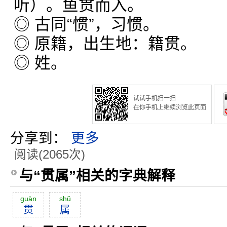
听）。鱼贯而入。
◎ 古同“惯”，习惯。
◎ 原籍，出生地：籍贯。
◎ 姓。
试试手机扫一扫
在你手机上继续浏览此页面
分享到：
更多
阅读(2065次)
与“贯属”相关的字典解释
guàn
shŭ
贯
属