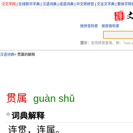
汉文学网
|
在线新华字典
|
汉语词典
|
成语词典
|
中文转拼音
|
文言文字典
|
繁体字转
按拼音检索
按部首检索
提示：
支持拼音查询，例：“wen xu
汉语词典
>
贯属的解释
贯属
guàn shǔ
词典解释
连贯，连属。