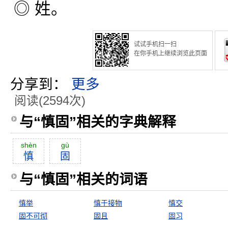
◎ 姓。
试试手机扫一扫
在你手机上继续浏览此页面
分享到：
更多
阅读(2594次)
与“慎固”相关的字典解释
shèn
gù
慎
固
与“慎固”相关的词语
慎举
慎于接物
慎交
固不可彻
固且
固习