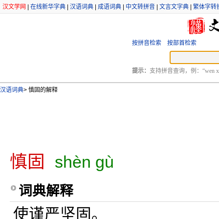
汉文学网
|
在线新华字典
|
汉语词典
|
成语词典
|
中文转拼音
|
文言文字典
|
繁体字转
按拼音检索
按部首检索
提示：
支持拼音查询，例：“wen xu
汉语词典
>
慎固的解释
慎固
shèn gù
词典解释
使谨严坚固。