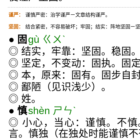
谨严：
谨慎严密：治学谨严ㄧ文章结构谨严。
坚固：
结合紧密，不容易破坏；牢固；结实：阵地坚固ㄧ
●
固
gù ㄍㄨˋ
◎ 结实，牢靠：坚固。稳固
◎ 坚定，不变动：固执。固
◎ 本，原来：固有。固步自封
◎ 鄙陋（见识浅少）。
◎ 姓。
●
慎
shèn ㄕㄣˋ
◎ 小心，当心：谨慎。不慎
言。慎独（在独处时能谨慎不