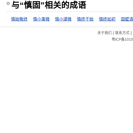
与“慎固”相关的成语
慎始敬终
慎小事微
慎小谨微
慎终于始
慎终如初
固壁
|
|
关于我们
联系方式
粤ICP备1010