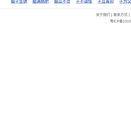
脑子生锈
脑满肠肥
脑瓜不灵
子不语怪
子丑寅卯
子为
|
|
关于我们
联系方式
粤ICP备1010