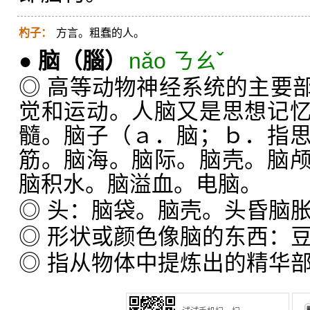
杓子：
方言。粗蠢的人。
●
脑
（腦）
nǎo ㄋㄠˇ
◎ 高等动物神经系统的主要
觉和运动。人脑又是思想记
髓。脑子（ａ．脑；ｂ．指
筋。脑海。脑际。脑壳。脑
脑积水。脑溢血。电脑。
◎ 头：脑袋。脑壳。头昏脑
◎ 形状或颜色像脑的东西：
◎ 指从物体中提炼出的精华