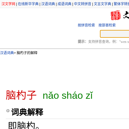
汉文学网
|
在线新华字典
|
汉语词典
|
成语词典
|
中文转拼音
|
文言文字典
|
繁体字转
按拼音检索
按部首检索
提示：
支持拼音查询，例：“wen xu
汉语词典
>
脑杓子的解释
脑杓子
nǎo sháo zǐ
词典解释
即脑杓。