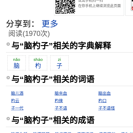
试试手机扫一扫
在你手机上继续浏览此页面
分享到：
更多
阅读(1970次)
与“脑杓子”相关的字典解释
năo
sháo
zi
脑
杓
子
与“脑杓子”相关的词语
脑儿酒
脑充血
脑出血
杓云
杓倈
杓口
子一代
子不语
子不语怪
与“脑杓子”相关的成语