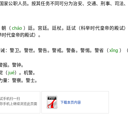
国家公职人员。按其任务不同可分为治安、交通、刑事、司法
：朝（
cháo
）廷。宫廷。廷杖。廷试（科举时代皇帝的殿试
举时代皇帝的殿试）。
告诫：警卫。警世。警告。警戒。警备。警惕。警省（
xǐng
）
警报。警钟。
觉（
jué
）。机警。
力量：警察。警士。
试手机扫一扫
下载本页内容
你手机上继续浏览此页面