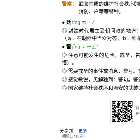
警察：
武装性质的维护社会秩序的
消防、户籍等警种。
●
廷
tíng ㄊㄧㄥˊ
◎ 封建时代君主受朝问政的地方
（ａ．在朝廷中当众对答；ｂ．科
●
警
jǐng ㄐㄧㄥˇ
◎ 注意可能发生的危险，戒备，
悟）。
◎ 需要戒备的事件或消息：警号。
◎ 感觉敏锐，见解独到：警句。警
◎ 国家维持社会秩序和治安的武装
试
在
分享到：
更多
阅读(1710次)