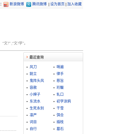
：
新浪微博
腾讯微博
|
设为首页
|
加入收藏
文?” ;“文?学”。
最近查询
风刀
哨遍
鋭立
律手
鬼阵头风
慈旨
容赦
珩黻
小婶子
轧口
东流水
初学涂鸦
生死永别
干雪
凛严
弭合
词目
插枝
自行
墓石