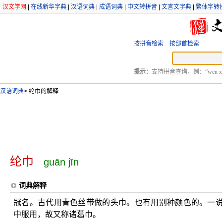
汉文学网
|
在线新华字典
|
汉语词典
|
成语词典
|
中文转拼音
|
文言文字典
|
繁体字转
按拼音检索
按部首检索
提示：
支持拼音查询，例：“wen xu
汉语词典
>
纶巾的解释
纶巾
guān jīn
词典解释
冠名。古代用青色丝带做的头巾。也有用别种颜色的。一
中服用，故又称诸葛巾。