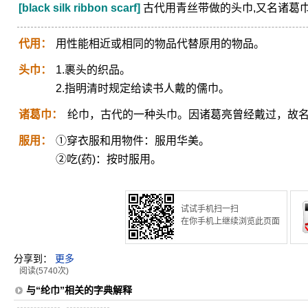
[black silk ribbon scarf]
古代用青丝带做的头巾,又名诸葛
代用：
用性能相近或相同的物品代替原用的物品。
头巾：
1.裹头的织品。
2.指明清时规定给读书人戴的儒巾。
诸葛巾：
纶巾，古代的一种头巾。因诸葛亮曾经戴过，故
服用：
①穿衣服和用物件：服用华美。
②吃(药)：按时服用。
试试手机扫一扫
在你手机上继续浏览此页面
分享到：
更多
阅读(5740次)
与“纶巾”相关的字典解释