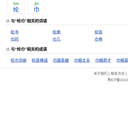
lún
jīn
纶
巾
与“纶巾”相关的词语
纶书
纶册
纶告
巾冠
巾几
巾卷
与“纶巾”相关的成语
纶巾羽扇
纶音佛语
巾国英雄
巾帼丈夫
巾帼奇才
巾帼
|
|
关于我们
联系方式
粤ICP备1010