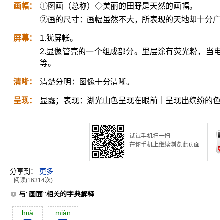
画幅：
①图画（总称）◇美丽的田野是天然的画幅。
②画的尺寸：画幅虽然不大，所表现的天地却十分
屏幕：
1.犹屏帐。
2.显像管壳的一个组成部分。里层涂有荧光粉，当
等。
清晰：
清楚分明：图像十分清晰。
呈现：
显露；表现：湖光山色呈现在眼前｜呈现出缤纷的
试试手机扫一扫
在你手机上继续浏览此页面
分享到：
更多
阅读(16314次)
与“画面”相关的字典解释
huà
miàn