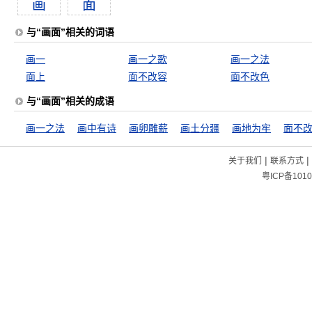
画
面
与“画面”相关的词语
画一
画一之歌
画一之法
面上
面不改容
面不改色
与“画面”相关的成语
画一之法
画中有诗
画卵雕薪
画土分疆
画地为牢
面不
|
|
关于我们
联系方式
粤ICP备1010