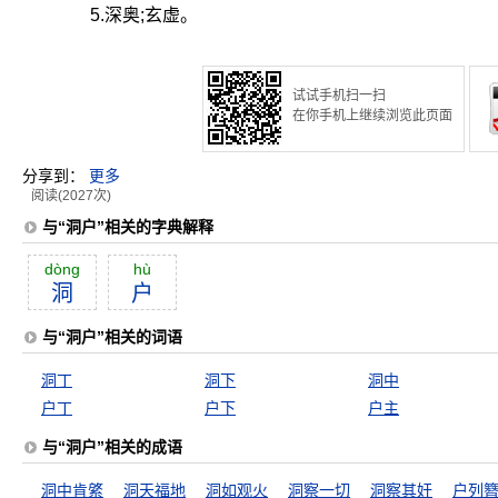
5.深奥;玄虚。
试试手机扫一扫
在你手机上继续浏览此页面
分享到：
更多
阅读(2027次)
与“洞户”相关的字典解释
dòng
hù
洞
户
与“洞户”相关的词语
洞丁
洞下
洞中
户丁
户下
户主
与“洞户”相关的成语
洞中肯綮
洞天福地
洞如观火
洞察一切
洞察其奸
户列