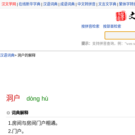
汉文学网
|
在线新华字典
|
汉语词典
|
成语词典
|
中文转拼音
|
文言文字典
|
繁体字转
按拼音检索
按部首检索
提示：
支持拼音查询，例：“wen xu
汉语词典
>
洞户的解释
洞户
dòng hù
词典解释
1.房间与房间门户相通。
2.门户。