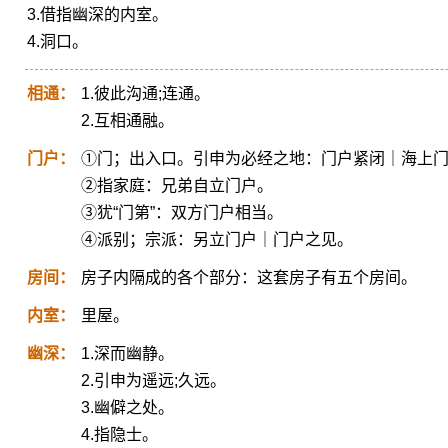
3.借指幽深的内室。
4.洞口。
相通：
1.彼此沟通;连通。
2.互相通融。
门户：
①门；出入口。引申为必经之地：门户紧闭｜海上
②指家庭：兄弟自立门户。
③犹“门第”：双方门户相当。
④派别；宗派：另立门户｜门户之见。
房间：
房子内隔成的各个部分：这套房子有五个房间。
内室：
里屋。
幽深：
1.深而幽静。
2.引申为遥远;久远。
3.幽僻之处。
4.指隐士。